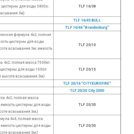
ь цистерны для воды 3800л;
TLF 16/38
сасывания 3м)
TLF 16/45 BULL
TLF 16/46 "Brandenburg"
олесная формула 4х2; полная
кость цистерны для воды
TLF 20/10
соте всасывания 3м; емкость
а 4х2; полная масса 7500кг;
ь цистерны для воды 1000л
TLF 20/15
и высоте всасывания 3м)
TLF 20/16 "CITYEUROFIRE"
TLF 20/20 City 2000
ула 4х2; полная масса
; емкость цистерны для воды
TLF 20/30
соте всасывания 3м;)
рмула 4х4; полная масса
; емкость цистерны для воды
TLF 20/30
соте всасывания 3м;)