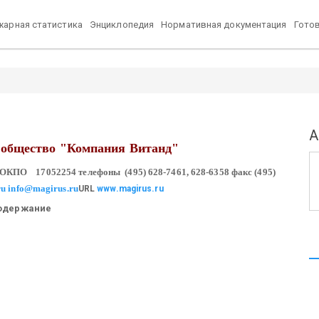
арная статистика
Энциклопедия
Нормативная документация
Гото
А
 общество
"Компания Витанд"
 ОКПО 17052254
телефоны (495) 628-7461, 628-6358
факс (495)
ru
info@magirus.ru
URL
www.magirus.ru
одержание