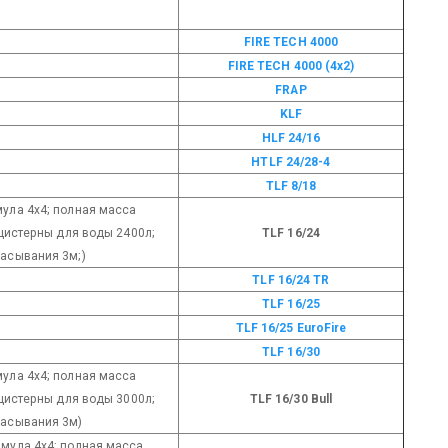
FIRE TECH 4000
FIRE TECH 4000 (4x2)
FRAP
KLF
НLF 24/16
HTLF 24/28-4
TLF 8/18
мула 4х4; полная масса
 цистерны для воды 2400л;
TLF 16/24
сасывания 3м;)
TLF 16/24 TR
TLF 16/25
TLF 16/25 EuroFire
TLF 16/30
мула 4х4; полная масса
 цистерны для воды 3000л;
TLF 16/30 Bull
сасывания 3м)
рмула 4х4; полная масса