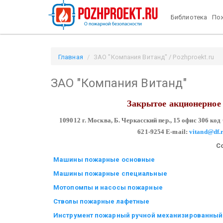
Библиотека
Пож
Главная
ЗАО "Компания Витанд" / Pozhproekt.ru
ЗАО "Компания Витанд"
Закрытое акционерное
109012 г. Москва,
Б. Черкасский пер., 15 офис 306
код
621-9254
E-mail:
vitand@df.
С
Машины пожарные основные
Машины пожарные специальные
Мотопомпы и насосы пожарные
Стволы пожарные лафетные
Инструмент пожарный ручной механизированный