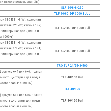
а и высоте всасывания 3м)
SLF 24/8-8-250
TLF 40/80 DP 3000 BULL
си 380 E 31 Н (W); колесная
игателя 225кВт; кабина 1+2;
TLF 40/100 DP 1000 Bull
л/мин при напоре 0,8МПа и
а 1000кг)
си 380 E 31 Н (W); колесная
игателя 278кВт; кабина 1+1;
TLF 60/100 DP 1000 Bull
л/мин при напоре 0,8МПа и
TRO ТLF 24/55-3-500
 формула 6х4 или 6х6; полная
 емкость цистерны для воды
TLF 40/100 Bull
высоте всасывания 3м)
TLF 40/100
 формула 6х4 или 6х6; полная
 емкость цистерны для воды
TLF 40/120 Bull
высоте всасывания 3м)