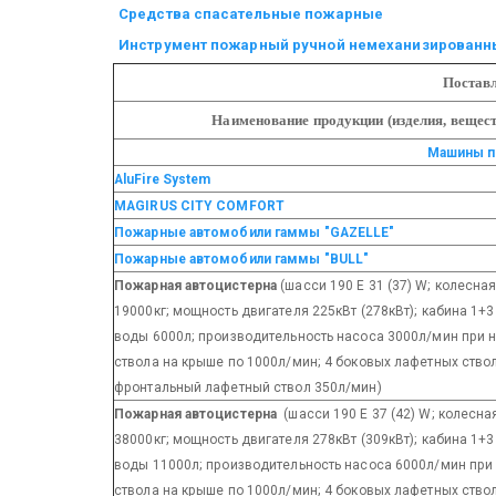
Средства спасательные пожарные
Инструмент пожарный ручной немеханизированн
Постав
Наименование продукции (изделия, вещест
Машины п
AluFire System
MAGIRUS CITY COMFORT
Пожарные автомобили гаммы "GAZELLE"
Пожарные автомобили гаммы "BULL"
Пожарная автоцистерна
(шасси 190 E 31 (37) W; колесна
19000кг; мощность двигателя 225кВт (278кВт); кабина 1+3
воды 6000л; производительность насоса 3000л/мин при н
ствола на крыше по 1000л/мин; 4 боковых лафетных ство
фронтальный лафетный ствол 350л/мин)
Пожарная автоцистерна
(шасси 190 E 37 (42) W; колесн
38000кг; мощность двигателя 278кВт (309кВт); кабина 1+3
воды 11000л; производительность насоса 6000л/мин при
ствола на крыше по 1000л/мин; 4 боковых лафетных ство