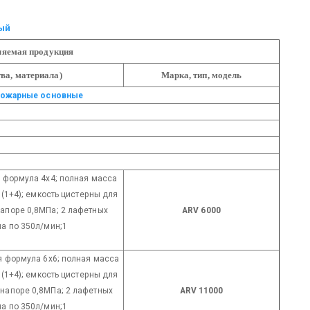
ый
ляемая продукция
ва, материала)
Марка, тип, модель
ожарные основные
я формула 4х4; полная масса
 (1+4); емкость цистерны для
апоре 0,8МПа; 2 лафетных
ARV 6000
ла по 350л/мин;1
ая формула 6х6; полная масса
 (1+4); емкость цистерны для
 напоре 0,8МПа; 2 лафетных
ARV 11000
ла по 350л/мин;1