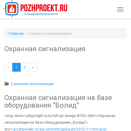
Toggl
naviga
Главная
Охранная сигнализация
Охранная сигнализация
«
1
2
»
Охранная сигнализация
Охранная сигнализация на базе
оборудования "Болид"
<img class=«alignright size-full wp-image-8752» title=«Охранная
сигнализация на базе оборудования „Болид“»
src=«
pozhproekt.ru/wp-content/uploads/2012/11/mini.jpg
»