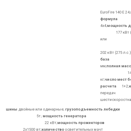
IVE
EuroFire 140 Е 24;
формула
4х4;
мощность д
177 кВт (24
или
202 кВт (275 л.с.)
база
39
мм;
полная мас
1400
кг;
число мест б
расчета
1+2;
перед
шестискоростна
шины
двойные или одинарные;
грузоподъемность лебедки
5т;
мощность
генератора
22 кВт;
мощность
прожекторов
2х1500 вт;
количество
осветительных мачт