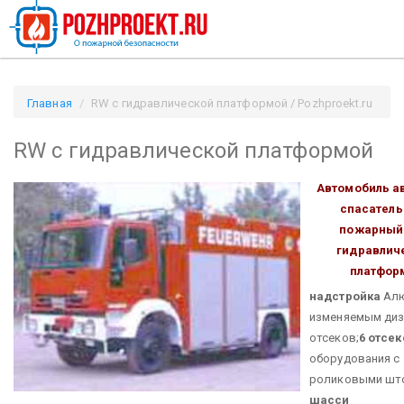
Главная
RW с гидравлической платформой / Pozhproekt.ru
RW с гидравлической платформой
Автомобиль а
спасател
пожарный
гидравлич
платфор
надстройка
Алю
изменяемым ди
отсеков;
6 отсек
оборудования с
роликовыми шт
шасси