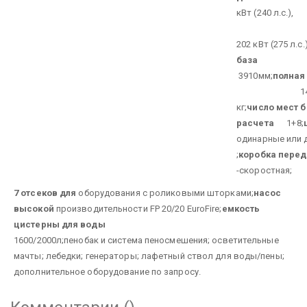
кВт (240 л.с.),
202 кВт (275 л.с.)
база
3910мм;
полная
1450
кг;
число мест 
расчета
1+8;
одинарные или 
;
коробка перед
-скоростная;
7 отсеков для
оборудования с роликовыми шторками;
насос
высокой
производительности FP 20/20 EuroFire;
емкость
цистерны для воды
1600/2000л;
пенобак и система пеносмешения;
осветительные
мачты;
лебедки;
генераторы;
лафетный ствол для воды/пены;
дополнительное оборудование по запросу.