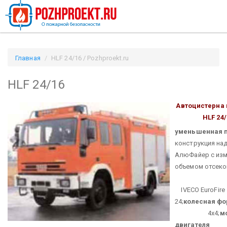
Главная
HLF 24/16 / Pozhproekt.ru
HLF 24/16
Автоцистерна
HLF 24/
уменьшенная п
конструкция на
АлюФайер с из
объемом отсеко
IVECO EuroFire 
24;
колесная фо
4х4;
м
двигателя
1