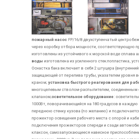
пожарный насос
FP/16/8 двухступенчатый центробеж
через коробку отбора мощности, соответствующую п
изготовлены из устойчивого к морской воде сплава а
воды
изготовлена из усиленного стеклопластика, уст
Оснастка бака включает в себя 2 штуцера (внутренний
защищающей от перелива трубы, указателем уровня 
краном;
установка быстрого реагирования для раб
многоцелевым стволом-распылителем, соединенным 
клапаном;
осветительное оборудование
: осветител
1000Вт, поворачивающийся на 180 градусов в каждую 
переднюю стенку кузова (по желанию) и подключается
прожектор освещения рабочего места с опорой и кабе
подключения прожекторов спереди и сзади автомобил
клаксон, самозапускающееся навесное приспособление,