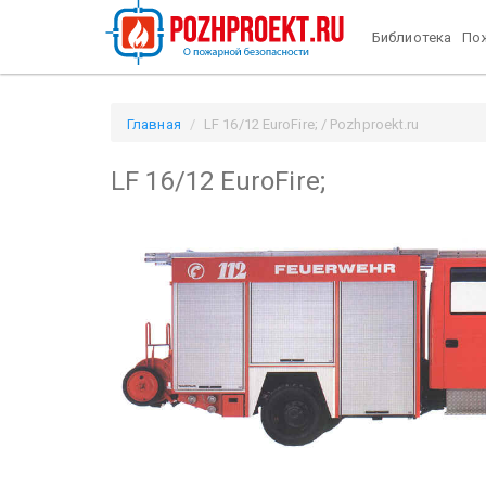
Библиотека
Пож
Главная
LF 16/12 EuroFire; / Pozhproekt.ru
LF 16/12 EuroFire;