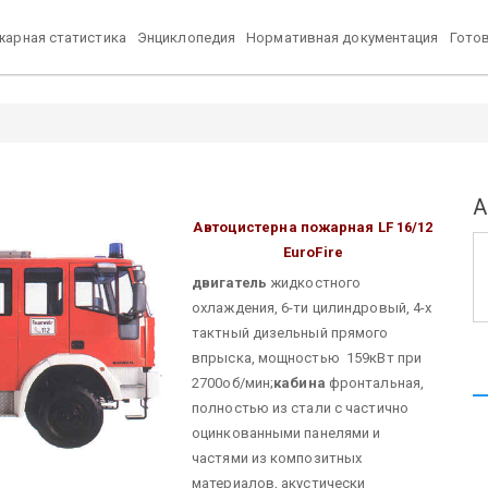
арная статистика
Энциклопедия
Нормативная документация
Гото
А
Автоцистерна пожарная
LF 16/12
EuroFire
двигатель
жидкостного
охлаждения, 6-ти цилиндровый, 4-х
тактный дизельный прямого
впрыска, мощностью 159кВт при
2700об/мин;
кабина
фронтальная,
полностью из стали с частично
оцинкованными панелями и
частями из композитных
материалов, акустически