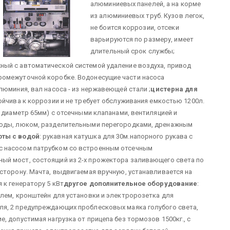
алюминиевых панелей, а на корме
из алюминиевых труб. Кузов легок,
не боится коррозии, отсеки
варьируются по размеру, имеет
длительный срок службы;
ный с автоматической системой удаление воздуха, привод
ромежуточной коробке. Водонесущие части насоса
люминия, вал насоса - из нержавеющей стали ;
цистерна
для
ойчива к коррозии и не требует обслуживания емкостью 1200л.
 диаметр 65мм) с отсечными клапанами, вентиляцией и
воды, люком, разделительными перегородками, дренажным
оты с водой
: рукавная катушка для 30м.напорного рукава с
с насосом патрубком со встроенным отсечным
ьный мост, состоящий из 2-х прожектора заливающего света по
сторону. Мачта, выдвигаемая вручную, устанавливается на
 к генератору 5 кВт
другое дополнительное оборудование
:
лем, кронштейн для установки и электророзетка для
я, 2 предупреждающих проблесковых маяка голубого света,
 допустимая нагрузка от прицепа без тормозов 1500кг., с