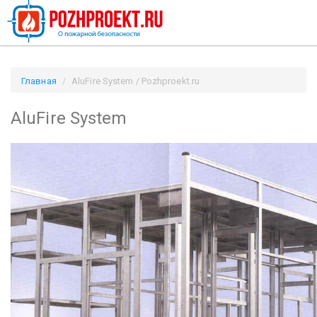
Главная
AluFire System / Pozhproekt.ru
AluFire System