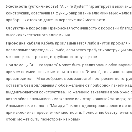
Жесткость (устойчивость)
"AluFire System" гарантирует высочай
конструкции, обеспечивая функционирование алюминиевых жалюз
приборных отсеков даже на пересеченной местности.
Отсутствие коррозии
Прекрасная устойчивость к коррозии благо
высококачественного аллюминия.
Проводка кабеля
Кабель прокладывается либо внутри профиля и
возможных повреждений, либо, если этого требует конструкции э
менюющиеся агрегаты, в трубках на полу ящиков.
При помощи "AluFire System" может быть реализован любой вариан
при чем не имеет значението ли это шасси "Ивеко", то ли иное под
производителя.
Многообразие возможностей построения конструк
оставить без воплощения любое желание от приборной панели над
выдвигающегося конструктива.
По желанию заказчика возможно 
автомобиля алюминиевыми жалюзи или открывающейся вверх, от
Алюминиевые жалюзи "Магирус" пыле-водонепроницаемые и легк
при наклоне на пересеченной местности.
Полностью безступенчато
отсек может быть перестроен на новый.