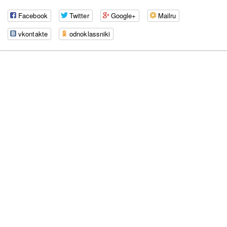
Facebook
Twitter
Google+
Mailru
vkontakte
odnoklassniki