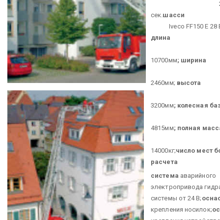
2
сек.
шасси
Iveco FF150 E 28 Eu
длина
10700мм
;
ширина
2460мм;
высота
3200мм
;
колесная ба
4815мм
;
полная масс
14000кг;
число мест б
расчета
1 +
система
аварийного
электропривода гидр
системы от 24 В;
осна
крепления носилок;
ос