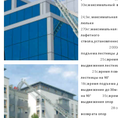
30м;
максимальный 
24,5м;.
максимальная 
люльке
270кг;
максимальная 
лафетного
ствола,
установленно
2000л/м
подъема лестницы д
25с;
врем
выдвижения лестни
25с;
время пов
лестницы на 90°
18с;
время
подъема д
выдвижение до 30м 
на 90°
35с;
врем
выдвижения опор
28 сек
возврата опор