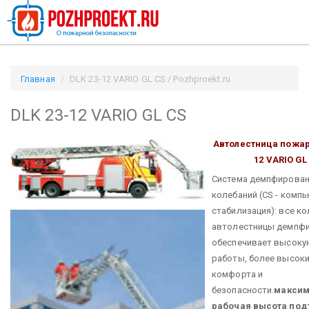
Главная
DLK 23-12 VARIO GL CS / Pozhproekt.ru
DLK 23-12 VARIO GL CS
Автолестница пожа
12 VARIO GL
Система демпфирова
колебаний (CS - комп
стабилизация): все к
автолестницы демпфи
обеспечивает высоку
работы, более высоки
комфорта и
безопасности.
максим
рабочая высота 