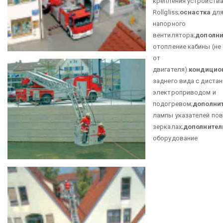
крепления устройств
Rollgliss;
оснастка
для
напорного
вентилятора;
дополни
отопление кабины (не
от
двигателя).
кондицио
заднего вида с диста
электроприводом и
подогревом;
дополни
лампы указателей пов
зеркалах;
дополнител
оборудование