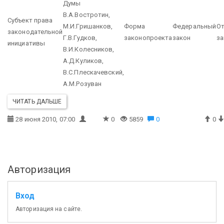
Думы
В.А.Востротин,
Субъект права
М.И.Гришанков,
Форма
Федеральный
О
законодательной
Г.В.Гудков,
законопроекта
закон
за
инициативы
В.И.Колесников,
А.Д.Куликов,
В.С.Плескачевский,
А.М.Розуван
ЧИТАТЬ ДАЛЬШЕ
28 июня 2010, 07:00
0
5859
0
0
Авторизация
Вход
Авторизация на сайте.