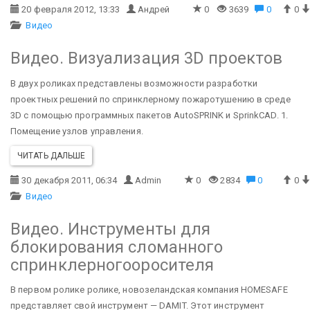
20 февраля 2012, 13:33
Андрей
0
3639
0
0
Видео
Видео. Визуализация 3D проектов
В двух роликах представлены возможности разработки
проектных решений по спринклерному пожаротушению в среде
3D с помощью программных пакетов AutoSPRINK и SprinkCAD.
1.
Помещение узлов управления.
ЧИТАТЬ ДАЛЬШЕ
30 декабря 2011, 06:34
Admin
0
2834
0
0
Видео
Видео. Инструменты для
блокирования сломанного
спринклерногооросителя
В первом ролике ролике, новозеландская компания HOMESAFE
представляет свой инструмент — DAMIT. Этот инструмент