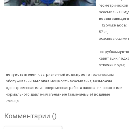
геометрической
всасывания 3м;
всасывающего 
125мм;
масса
:
57 кг,
110 
всасывающими 
патрубками
усто
кавитации;
подх
откачки воды;
нечувствителен
к загрязненной воде;
прост
в техническом
обслуживании;
высокая
мощность всасывания;
возможна
одновременная или попеременная работа насоса высокого или
нормального давления;
съемные
(заменяемые) водяные
кольца.
Комментарии (
)