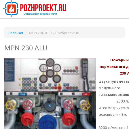
Главная
MPN 230 ALU / Pozhproekt.ru
MPN 230 ALU
Пожарны
нормального д
230 
двухступенчат
модульного
типа;
максималь
2300 л/мин
и геометрическ
всасывания 3м,
3200 л/мин при 1