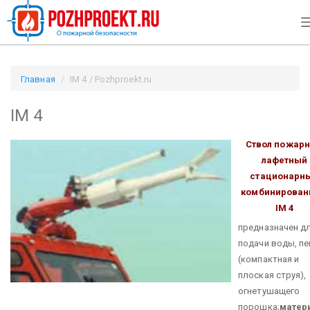
Главная
IM 4 / Pozhproekt.ru
IM 4
Ствол пожар
лафетный
стационарн
комбинирова
IM 4
предназначен д
подачи воды, п
(компактная и
плоская струя),
огнетушащего
порошка;
матер