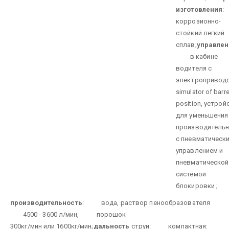
изготовления
коррозионно-
стойкий легкий
сплав;
управлен
в кабине
водителя с
электроприводо
simulator of barre
position, устрой
для уменьшения
производитель
с пневматическ
управлением и
пневматической
системой
блокировки ;
производительность
:
вода, раствор пенообразователя
4500 - 3600 л/мин,
порошок
300кг/мин или 1600кг/мин;
дальность
струи:
компактная: