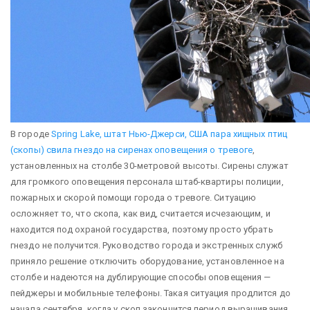
В городе
Spring Lake, штат Нью-Джерси, США пара хищных птиц
(скопы) свила гнездо на сиренах оповещения о тревоге
,
установленных на столбе 30-метровой высоты. Сирены служат
для громкого оповещения персонала штаб-квартиры полиции,
пожарных и скорой помощи города о тревоге. Ситуацию
осложняет то, что скопа, как вид, считается исчезающим, и
находится под охраной государства, поэтому просто убрать
гнездо не получится. Руководство города и экстренных служб
приняло решение отключить оборудование, установленное на
столбе и надеются на дублирующие способы оповещения —
пейджеры и мобильные телефоны. Такая ситуация продлится до
начала сентября, когда у скоп закончится период выращивания