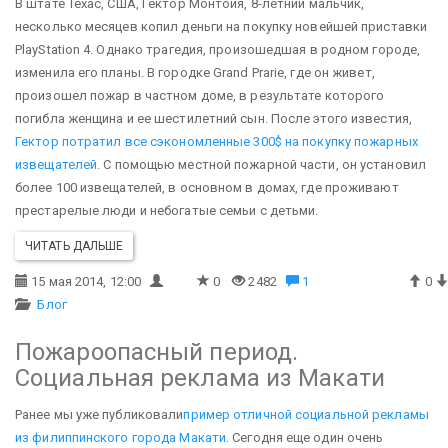
В штате Техас, США, Гектор Монтойя, 8-летний мальчик,
несколько месяцев копил деньги на покупку новейшей приставки
PlayStation 4. Однако трагедия, произошедшая в родном городе,
изменила его планы. В городке Grand Prarie, где он живет,
произошел пожар в частном доме, в результате которого
погибла женщина и ее шестилетний сын. После этого известия,
Гектор потратил все сэкономленные 300$ на покупку пожарных
извещателей
. С помощью местной пожарной части, он установил
более 100 извещателей, в основном в домах, где проживают
престарелые люди и небогатые семьи с детьми.
ЧИТАТЬ ДАЛЬШЕ
15 мая 2014, 12:00
0
2482
1
0
Блог
Пожароопасный период.
Социальная реклама из Макати
Ранее мы уже публиковали
пример отличной социальной рекламы
из филиппинского города Макати
. Сегодня еще один очень