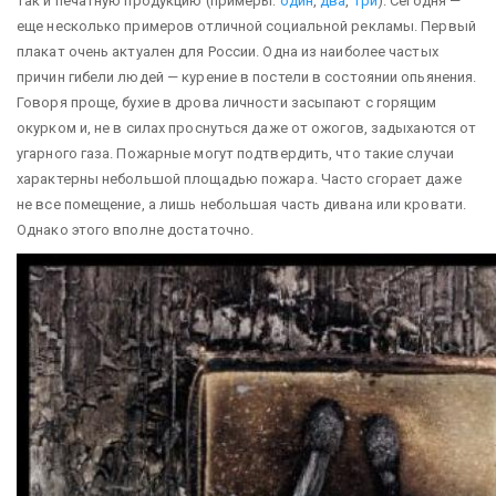
так и печатную продукцию (примеры:
один
,
два
,
три
). Сегодня —
еще несколько примеров отличной социальной рекламы.
Первый
плакат очень актуален для России. Одна из наиболее частых
причин гибели людей — курение в постели в состоянии опьянения.
Говоря проще, бухие в дрова личности засыпают с горящим
окурком и, не в силах проснуться даже от ожогов, задыхаются от
угарного газа. Пожарные могут подтвердить, что такие случаи
характерны небольшой площадью пожара. Часто сгорает даже
не все помещение, а лишь небольшая часть дивана или кровати.
Однако этого вполне достаточно.