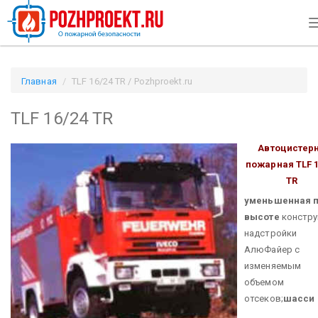
Главная
TLF 16/24 TR / Pozhproekt.ru
TLF 16/24 TR
Автоцистер
пожарная TLF 1
TR
уменьшенная 
высоте
констру
надстройки
АлюФайер с
изменяемым
объемом
отсеков;
шасси