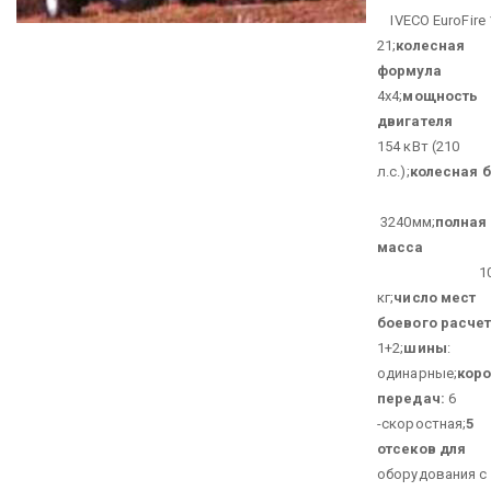
IVECO EuroFire 
21;
колесная
формула
4х4;
мощность
двигателя
154 кВт (210
л.с.);
колесная 
3240мм;
полная
масса
1050
кг;
число мест
боевого расче
1+2;
шины
:
одинарные;
кор
передач:
6
-скоростная;
5
отсеков для
оборудования с