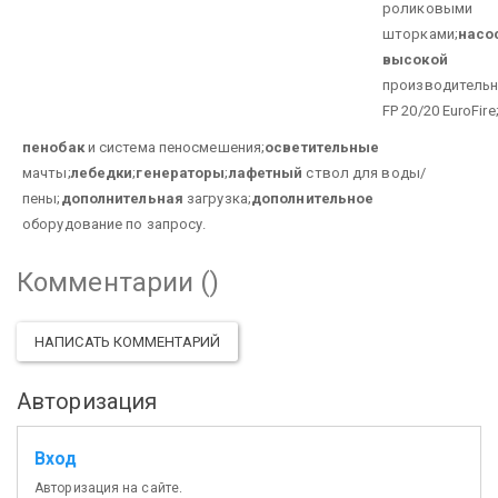
роликовыми
шторками;
насо
высокой
производитель
FP 20/20 EuroFire
пенобак
и система пеносмешения;
осветительные
мачты;
лебедки
;
генераторы
;
лафетный
ствол для воды/
пены;
дополнительная
загрузка;
дополнительное
оборудование по запросу.
Комментарии (
)
НАПИСАТЬ КОММЕНТАРИЙ
Авторизация
Вход
Авторизация на сайте.