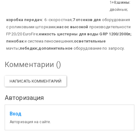
1+8;
шины
:
двойные;
коробка передач:
6 -скоростная;
7 отсеков для
оборудования
с роликовыми шторками;
насос высокой
производительности
FP 20/20 EuroFire;
емкость цистерны для воды GRP 1200/2000л;
пенобак
и система пеносмешения;
осветительные
мачты;
лебедки;
дополнительное
оборудование по запросу.
Комментарии (
)
НАПИСАТЬ КОММЕНТАРИЙ
Авторизация
Вход
Авторизация на сайте.