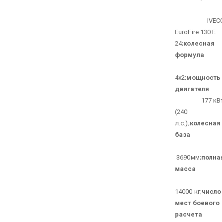
IVEC
EuroFire 130 E
24;
колесная
формула
4х2;
мощность
двигателя
177 кВ
(240
л.с.);
колесная
база
3690мм;
полна
масса
14000 кг;
число
мест боевого
расчета