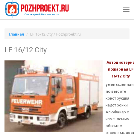
Tog
navi
Главная
LF 16/12 City / Pozhproekt.ru
LF 16/12 City
Автоцистерн
пожарная
LF
16/12 City
уменьшенная
по высоте
конструкция
надстройки
АлюФайер с
изменяемым
объемом
отсеков;
шасс