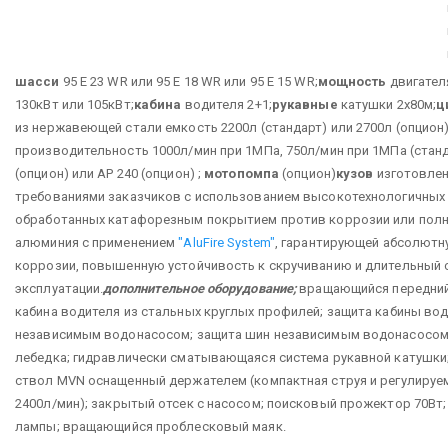
шасси
95 E 23 WR или 95 E 18 WR или 95 E 15 WR;
мощность
двигател
130кВт или 105кВт;
кабина
водителя 2+1;
рукавные
катушки 2х80м;
ц
из нержавеющей стали емкость 2200л (стандарт) или 2700л (опцион)
производительность 1000л/мин при 1МПа, 750л/мин при 1МПа (станд
(опцион) или АР 240 (опцион) ;
мотопомпа
(опцион)
кузов
изготовлен
требованиями заказчиков с использованием высокотехнологичных 
обработанных катафорезным покрытием против коррозии или пол
алюминия с применением
"AluFire System"
, гарантирующей абсолютн
коррозии, повышенную устойчивость к скручиванию и длительный 
эксплуатации.
дополнительное оборудование;
вращающийся передний
кабина водителя из стальных круглых профилей;
защита кабины вод
независимым водонасосом;
защита шин независимым водонасосом
лебедка;
гидравлически сматывающаяся система рукавной катушки
ствол MVN оснащенный держателем (компактная струя и регулируе
2400л/мин);
закрытый отсек с насосом;
поисковый прожектор 70Вт;
лампы;
вращающийся проблесковый маяк.