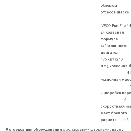
объемом
отсеков;
шасси
IVECO EuroFire 14
24;
колесная
формула
4х2;
мощность
двигател
176 кВт (240
л.с.);
колесная 
418
мм;
полная мас
1500
кг;
коробка пер
6-
скоростная;
чис
мест боевого
расчета
1+2;
9 отсеков для оборудования
с роликовыми шторками ;
н
асос