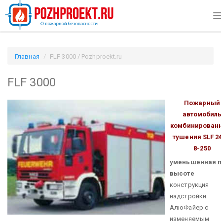
Главная
FLF 3000 / Pozhproekt.ru
FLF 3000
Пожарный
автомобил
комбинирован
тушения
SLF 2
8-250
уменьшенная 
высоте
конструкция
надстройки
АлюФайер с
изменяемым