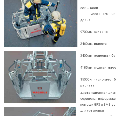
2
сек.
шасси
Iveco FF150 E 28 Eu
длина
9700мм
;
ширина
2460мм;
высота
3400мм
;
колесная ба
4185мм
;
полная мас
15000кг;
число мест 
расчета
1 +
дистанционная
диаг
сервисная информаци
помощи GPS и SMS;
ус
для установки