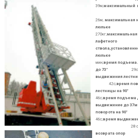
39м;
максимальный 
26м;.
максимальная н
люльке
270кг;
максимальная
лафетного
ствола,
установленн
люльке
200
мин;
время подъема
до 73°
29с
выдвижения лестни
42с;
время пов
лестницы на 90°
46с;
время
подъема д
выдвижение до 37м
поворота на 90°
46с;
время выдвижен
28 сек
возврата опор