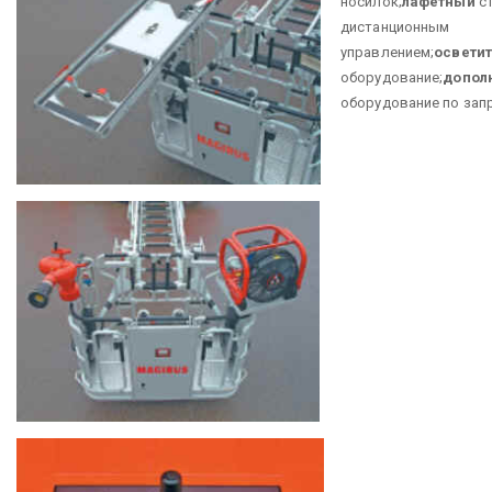
носилок;
лафетный
ст
дистанционным
управлением;
освети
оборудование;
допол
оборудование по запр