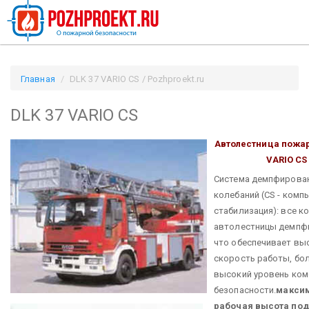
Главная
DLK 37 VARIO CS / Pozhproekt.ru
DLK 37 VARIO CS
Автолестница пожа
VARIO CS
Система демпфирова
колебаний (CS - комп
стабилизация): все к
автолестницы демпф
что обеспечивает вы
скорость работы, бо
высокий уровень ком
безопасности.
макси
рабочая высота 