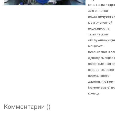
кавитации;
подх
для откачки
воды;
нечувств
к загрязненной
воде;
прост
в
техническом
обслуживании;
в
мощность
всасывания;
воз
одновременная 
попеременная р
насоса высоког
нормального
давления;
съем
(заменяемые) в
кольца.
Комментарии (
)