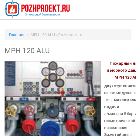
Главная
MPH 120 ALU / Pozhproekt.ru
MPH 120 ALU
Пожарный н
высокого дав
MPH 120 A
двухступенчат
насос модульно
типа;
максимал
подача
19
л/мин при 8 бар 
геометрической
всасывания
3м;
устойчив
к