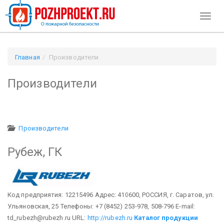
Toggl
naviga
Главная
Производители
Производители
Производители
Рубеж, ГК
Код предприятия: 12215496
Адрес: 410600, РОССИЯ, г. Саратов, ул.
Ульяновская, 25
Телефоны: +7 (8452) 253-978, 508-796
E-mail:
td_rubezh@rubezh.ru
URL:
http://rubezh.ru
Каталог продукции