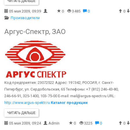
ЧИТАТЬ ДАЛЬШЕ
05 мая 2009, 09:39
0
3485
0
0
Производители
Аргус-Спектр, ЗАО
Код предприятия: 23072522
Адрес: 197342, РОССИЯ, г. Санкт-
Петербург, ул. Сердобольская, 65
Телефоны: +7 (812) 246-43-80,
246-66-91, 325-1400, 103-75-00
E-mail: mail@argus-spectr.ru
URL:
http://www.argus-spektr.ru
Каталог продукции
ЧИТАТЬ ДАЛЬШЕ
05 мая 2009, 09:24
Admin
0
3225
0
0