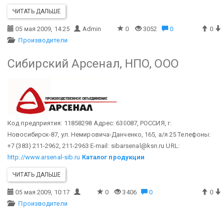
ЧИТАТЬ ДАЛЬШЕ
05 мая 2009, 14:25
Admin
0
3052
0
0
Производители
Сибирский Арсенал, НПО, ООО
Код предприятия: 11858298
Адрес: 630087, РОССИЯ, г.
Новосибирск-87, ул. Немировича-Данченко, 165, а/я 25
Телефоны:
+7 (383) 211-2962, 211-2963
E-mail: sibarsenal@ksn.ru
URL:
http://www.arsenal-sib.ru
Каталог продукции
ЧИТАТЬ ДАЛЬШЕ
05 мая 2009, 10:17
0
3406
0
0
Производители