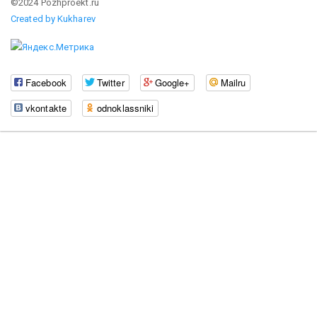
©2024 Pozhproekt.ru
Created by Kukharev
Facebook
Twitter
Google+
Mailru
vkontakte
odnoklassniki