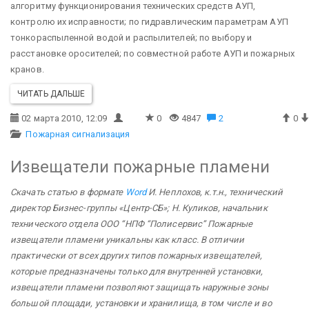
алгоритму функционирования технических средств АУП,
контролю их исправности; по гидравлическим параметрам АУП
тонкораспыленной водой и распылителей; по выбору и
расстановке оросителей; по совместной работе АУП и пожарных
кранов.
ЧИТАТЬ ДАЛЬШЕ
02 марта 2010, 12:09
0
4847
2
0
Пожарная сигнализация
Извещатели пожарные пламени
Скачать статью в формате
Word
И. Неплохов, к.т.н., технический
директор Бизнес-группы «Центр-СБ»; Н. Куликов, начальник
технического отдела ООО “НПФ “Полисервис”
Пожарные
извещатели пламени уникальны как класс. В отличии
практически от всех других типов пожарных извещателей,
которые предназначены только для внутренней установки,
извещатели пламени позволяют защищать наружные зоны
большой площади, установки и хранилища, в том числе и во