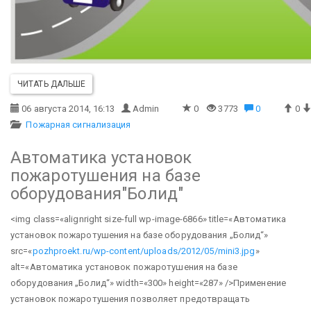
ЧИТАТЬ ДАЛЬШЕ
06 августа 2014, 16:13
Admin
0
3773
0
0
Пожарная сигнализация
Автоматика установок
пожаротушения на базе
оборудования"Болид"
<img class=«alignright size-full wp-image-6866» title=«Автоматика
установок пожаротушения на базе оборудования „Болид“»
src=«
pozhproekt.ru/wp-content/uploads/2012/05/mini3.jpg
»
alt=«Автоматика установок пожаротушения на базе
оборудования „Болид“» width=«300» height=«287» />Применение
установок пожаротушения позволяет предотвращать