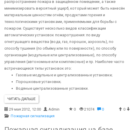
распространение пожара в защищённом помещении, а также
минимизировать вероятный ущерб, который может быть нанесён
материальным ценностям огнём, продуктами горения и
технологическими установками, применяемыми для борьбы с
пожаром.
Существует несколько видов классификации
автоматических установок пожаротушения: по виду
огнетушащего вещества (вода, газ, порошок, аэрозоль), по
способу тушения (по объёму или по поверхности), по способу
организации (модульные или централизованные), по способу
управления (автономные или комплексные) и пр. Наиболее часто
встречающиеся типы установок это:
Газовые модульные и централизованные установки;
Порошковые установки;
Водяные централизованные установки.
ЧИТАТЬ ДАЛЬШЕ
29 мая 2012, 12:00
Admin
0
21074
0
0
Пожарная сигнализация
Пожарная сигнализация на базе