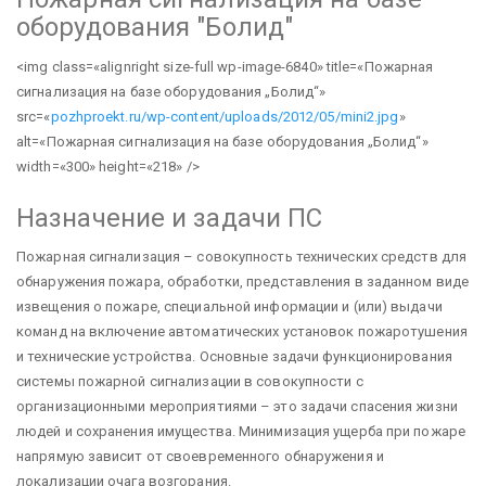
оборудования "Болид"
<img class=«alignright size-full wp-image-6840» title=«Пожарная
сигнализация на базе оборудования „Болид“»
src=«
pozhproekt.ru/wp-content/uploads/2012/05/mini2.jpg
»
alt=«Пожарная сигнализация на базе оборудования „Болид“»
width=«300» height=«218» />
Назначение и задачи ПС
Пожарная сигнализация – совокупность технических средств для
обнаружения пожара, обработки, представления в заданном виде
извещения о пожаре, специальной информации и (или) выдачи
команд на включение автоматических установок пожаротушения
и технические устройства.
Основные задачи функционирования
системы пожарной сигнализации в совокупности с
организационными мероприятиями – это задачи спасения жизни
людей и сохранения имущества. Минимизация ущерба при пожаре
напрямую зависит от своевременного обнаружения и
локализации очага возгорания.