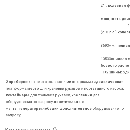
21
;
колесная 
4х
мощность дви
154 к
(210 л.с.)
колес
3690мм
;
полная
10500кг;
число 
боевого расче
1+2;
шины
: од
2 приборных
отсека с роликовыми шторками;
гидравлическая
платформа;
место
для хранения рукавов и портативного насоса;
контейнеры
для хранения рукавов;
крепления
для
оборудования по запросу;
осветительные
мачты;
генераторы
;
лебедки
;
дополнительное
оборудование по
запросу;