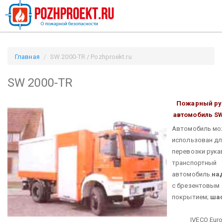
Главная
SW 2000-TR / Pozhproekt.ru
SW 2000-TR
Пожарный ру
автомобиль
SW
Автомобиль мо
использован д
перевозки рука
транспортный
автомобиль.
на
с брезентовым
покрытием;
ша
IVECO EuroFi