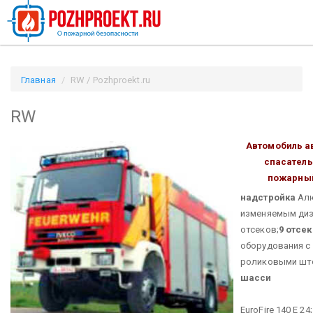
Главная
RW / Pozhproekt.ru
RW
Автомобиль а
спасател
пожарны
надстройка
Алю
изменяемым ди
отсеков;
9 отсе
оборудования с
роликовыми шт
шасси
IVE
EuroFire 140 Е 24;