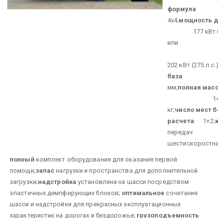
формула
4х4;
мощность д
177 кВт (24
или
202 кВт (275 л.с.)
база
3,
мм;
полная мас
1400
кг;
число мест б
расчета
1+2;
перед
шестискоростна
полный
комплект оборудования для оказания первой
помощи;
запас
нагрузки и пространства для дополнительной
загрузки;
надстройка
установлена на шасси посредством
эластичных демпфирующих блоков;
оптимальное
сочетание
шасси и надстройки для прекрасных эксплуатационных
характеристик на дорогах и бездорожье;
грузоподъемность