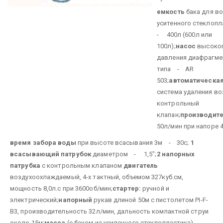
емкость
бака для в
уситенного стеклоп
- 400л (600л или
100л);
насос
высоко
давления диафрагме
типа - AR
503;
автоматическа
система удаления во
контрольный
клапан;
производите
50л/мин при напоре 
время забора воды
при высоте всасывания 3м - 30с;
1
всасывающий патрубок
диаметром - 1,5";
2 напорных
патрубка
с контрольным клапаном
двигатель
воздухоохлаждаемый, 4-х тактный, объемом 327куб.см,
мощность 8,0л.с при 3600об/мин;
стартер:
ручной и
электрический;
напорный
рукав длиной 50м с пистолетом PI-F-
B3, производительность 32л/мин, дальность компактной струи
около 15м;
масса
(с баком из усиленного стеклопластика) -