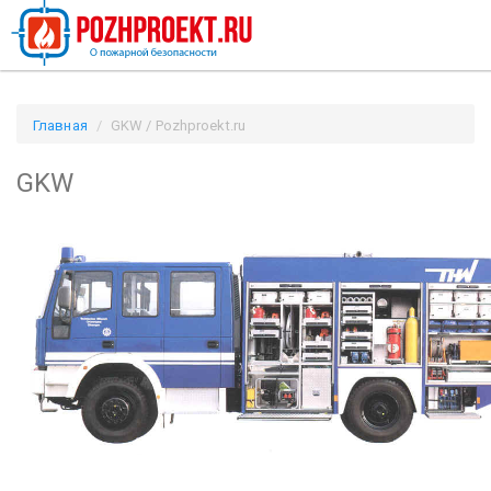
Главная
GKW / Pozhproekt.ru
GKW