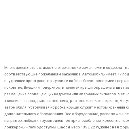
Многоцелевые пластиковые отсеки легко заменяемы и содержат ма
соответствующие пожеланиям заказчика. Автомобиль имеет 17 под
внутреннее пространство кузова и кабины безусловно имеет нер
покрытие. Внешняя поверхность панелей крыши окрашена в цвет а
размещения оповещающих надписей или аварийных сигналов.
Четыр
х секционная раздвижная лестница, расположенные на крыше, могу
автомобиля. Устойчивая коробка крыши служит местом хранения кис
дополнительного оборудования.
Все оборудование, расположенное
например, лебедки, грузоподъемное приспособление, колесные то
лонжероны - легкодоступны.
шасси
Iveco 135 E 22 W,;
колесная
форм