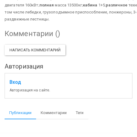
двигателя 160кВт;
полная
масса 13500кг;
кабина
1+5;
различное
техн
том числе лебедки, грузоподъемное приспособление, лонжероны, 3-х
раздвижные лестницы.
Комментарии (
)
НАПИСАТЬ КОММЕНТАРИЙ
Авторизация
Вход
Авторизация на сайте.
Публикации
Комментарии
Теги