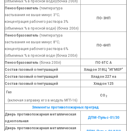
(объемных % в пресной воде)(бочка 200л)
Пенообразователь
(температура
застывания не выше минус 3°С;
ПО-3НП
концентрация рабочего раствора 3%
(объемных % в пресной воде) (бочка 200л)
Пенообразователь
(температура
застывания не выше минус 8°С;
ПО-6НП
концентрация рабочего раствора 6%
(объемных % в пресной воде (бочка 200л)
Пенообразователь
(бочка 200л)
ПО 6ТС А
Состав газовый огнетушащий
Хладон 318Ц "ИГМЕР"
Состав газовый огнетушащий
Хладон 227 еа
Состав газовый огнетушащий
Хладон 125
Газ
СО
2
(включая заправку его в модуль МГП-16)
Элементы противопожарных преград
Дверь противопожарная металлическая
ДПМ-Пульс-01/30
однопольная
Дверь противопожарная металлическая