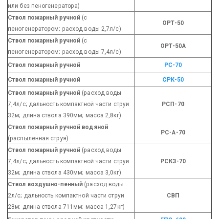
или без пеногенератора)
Ствол пожарный ручной
(с
ОРТ-50
пеногенератором; расход воды 2,7л/с)
Ствол пожарный ручной
(с
ОРТ-50А
пеногенератором; расход воды 7,4л/с)
Ствол пожарный ручной
РС-70
Ствол пожарный ручной
СРК-50
Ствол пожарный ручной
(расход воды
7,4л/с; дальность компактной части струи
РСП-70
32м; длина ствола 390мм; масса 2,8кг)
Ствол пожарный ручной водяной
РС-А-70
(распыленная струя)
Ствол пожарный ручной
(расход воды
7,4л/с; дальность компактной части струи
РСКЗ-70
32м; длина ствола 430мм; масса 3,0кг)
Ствол воздушно-пенный
(расход воды
2л/с; дальность компактной части струи
СВП
28м; длина ствола 711мм; масса 1,27кг)