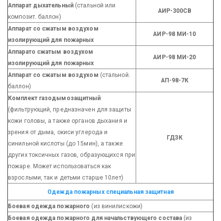
Аппарат дыхательный
(стальной или
АИР-300СВ
композит. баллон)
Аппарат со сжатым воздухом
АИР-98 МИ-10
изолирующий для пожарных
Аппарато сжатым воздухом
АИР-98 МИ-20
изолирующий для пожарных
Аппарат со сжатым воздухом
(стальной.
АП-98-7К
баллон)
Комплект газодымозащитный
(фильтрующий, предназначен для защиты
кожи головы, а также органов дыхания и
зрения от дыма, окиси углерода и
ГДЗК
синильной кислоты (до 15мин), а также
других токсичных газов, образующихся при
пожаре. Может использоваться как
взрослыми, так и детьми старше 10лет)
Одежда пожарных специальная защитная
Боевая одежда пожарного
(из винилискожи)
Боевая одежда пожарного для начальствующего состава
(из