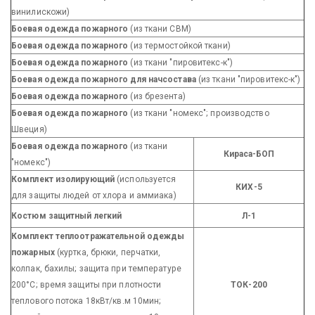
винилискожи)
Боевая одежда пожарного
(из ткани СВМ)
Боевая одежда пожарного
(из термостойкой ткани)
Боевая одежда пожарного
(из ткани "пировитекс-к")
Боевая одежда пожарного для начсостава
(из ткани "пировитекс-к")
Боевая одежда пожарного
(из брезента)
Боевая одежда пожарного
(из ткани "номекс"; производство
Швеция)
Боевая одежда пожарного
(из ткани
Кираса-БОП
"номекс")
Комплект изолирующий
(используется
КИХ-5
для защиты людей от хлора и аммиака)
Костюм защитный легкий
Л-1
Комплект теплоотражательной одежды
пожарных
(куртка, брюки, перчатки,
колпак, бахилы; защита при температуре
200°С; время защиты при плотности
ТОК-200
теплового потока 18кВт/кв.м 10мин;