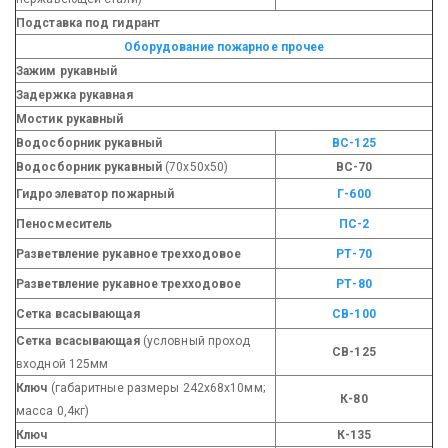
Подставка под гидрант
Оборудование пожарное прочее
Зажим рукавный
Задержка рукавная
Мостик рукавный
Водосборник рукавный
ВС-125
Водосборник рукавный
(70х50х50)
ВС-70
Гидроэлеватор пожарный
Г-600
Пеносмеситель
ПС-2
Разветвление рукавное трехходовое
РТ-70
Разветвление рукавное трехходовое
РТ-80
Сетка всасывающая
СВ-100
Сетка всасывающая
(условный проход
СВ-125
входной 125мм
Ключ
(габаритные размеры 242х68х10мм;
К-80
масса 0,4кг)
Ключ
К-135