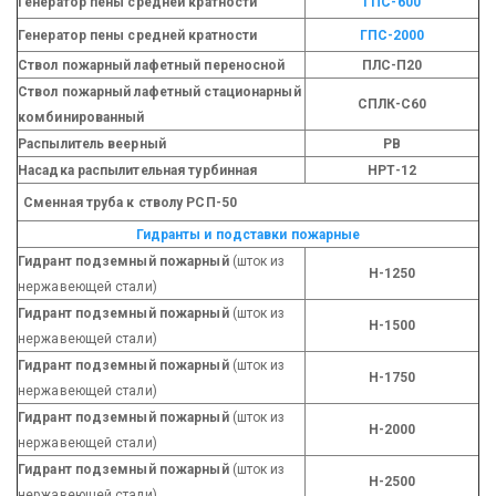
Генератор пены средней кратности
ГПС-600
Генератор пены средней кратности
ГПС-2000
Ствол пожарный лафетный переносной
ПЛС-П20
Ствол пожарный лафетный стационарный
СПЛК-С60
комбинированный
Распылитель веерный
РВ
Насадка распылительная турбинная
НРТ-12
Сменная труба к стволу РСП-50
Гидранты и подставки пожарные
Гидрант подземный пожарный
(шток из
Н-1250
нержавеющей стали)
Гидрант подземный пожарный
(шток из
Н-1500
нержавеющей стали)
Гидрант подземный пожарный
(шток из
Н-1750
нержавеющей стали)
Гидрант подземный пожарный
(шток из
Н-2000
нержавеющей стали)
Гидрант подземный пожарный
(шток из
Н-2500
нержавеющей стали)