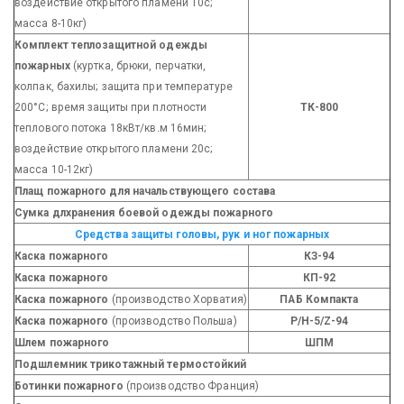
воздействие открытого пламени 10с;
масса 8-10кг)
Комплект теплозащитной одежды
пожарных
(куртка, брюки, перчатки,
колпак, бахилы; защита при температуре
200°С; время защиты при плотности
ТК-800
теплового потока 18кВт/кв.м 16мин;
воздействие открытого пламени 20с;
масса 10-12кг)
Плащ пожарного для начальствующего состава
Сумка длхранения боевой одежды пожарного
Средства защиты головы, рук и ног пожарных
Каска пожарного
КЗ-94
Каска пожарного
КП-92
Каска пожарного
(производство Хорватия)
ПАБ Компакта
Каска пожарного
(производство Польша)
Р/Н-5/Z-94
Шлем пожарного
ШПМ
Подшлемник трикотажный термостойкий
Ботинки пожарного
(производство Франция)