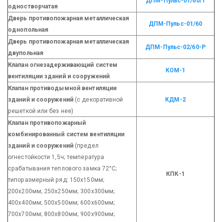
ДПМ-Пульс-01/60/1
одностворчатая
Дверь противопожарная металлическая
ДПМ-Пульс-01/60
однопольная
Дверь противопожарная металлическая
ДПМ-Пульс-02/60-Р
двупольная
Клапан огнезадерживающий систем
КОМ-1
вентиляции зданий и сооружений
Клапан противодымной вентиляции
зданий и сооружений
(с декоративной
КДМ-2
решеткой или без нее)
Клапан противопожарный
комбинированный систем вентиляции
зданий и сооружений
(предел
огнестойкости 1,5ч; температура
срабатывания теплового замка 72°С;
КПК-1
типоразмерный ряд: 150х150мм;
200х200мм; 250х250мм; 300х300мм;
400х400мм; 500х500мм; 600х600мм;
700х700мм; 800х800мм; 900х900мм;