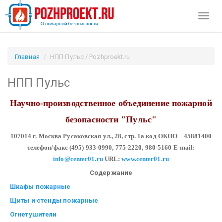
Toggl
naviga
Главная
НПП Пульс / Pozhproekt.ru
НПП Пульс
Научно-производственное объединение
пожарной
безопасности
"Пульс"
107014 г. Москва
Русаковская ул., 28, стр. 1а
код ОКПО 45881400
телефон/факс (495) 933-0990, 775-2220,
980-5160
E-mail:
info@center01.ru
URL:
www.center01.ru
Содержание
Шкафы пожарные
Щиты и стенды пожарные
Огнетушители