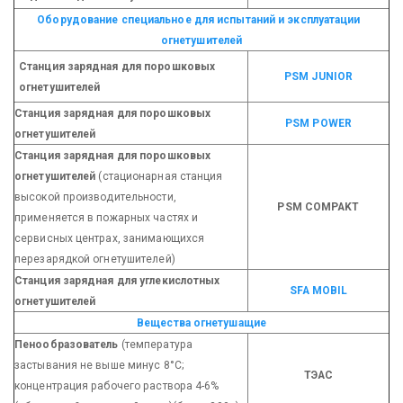
Оборудование специальное для испытаний и эксплуатации
огнетушителей
Станция зарядная для порошковых
PSM JUNIOR
огнетушителей
Станция зарядная для порошковых
PSM POWER
огнетушителей
Станция зарядная для порошковых
огнетушителей
(стационарная станция
высокой производительности,
PSM COMPAKT
применяется в пожарных частях и
сервисных центрах, занимающихся
перезарядкой огнетушителей)
Станция зарядная для углекислотных
SFA MOBIL
огнетушителей
Вещества огнетушащие
Пенообразователь
(температура
застывания не выше минус 8°С;
ТЭАС
концентрация рабочего раствора 4-6%