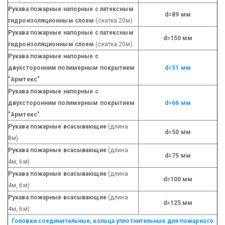
Рукава пожарные напорные с латексным
d=89 мм
гидроизоляционным слоем
(скатка 20м)
Рукава пожарные напорные с латексным
d=150 мм
гидроизоляционным слоем
(скатка 20м)
Рукава пожарные напорные с
двухсторонним полимерным покрытием
d=51 мм
"Армтекс"
Рукава пожарные напорные с
двухсторонним полимерным покрытием
d=66 мм
"Армтекс"
Рукава пожарные всасывающие
(длина
d=50 мм
8м)
Рукава пожарные всасывающие
(длина
d=75 мм
4м, 6м)
Рукава пожарные всасывающие
(длина
d=100 мм
4м, 6м)
Рукава пожарные всасывающие
(длина
d=125 мм
4м, 6м)
Головки соединительные, кольца уплотнительные для пожарного