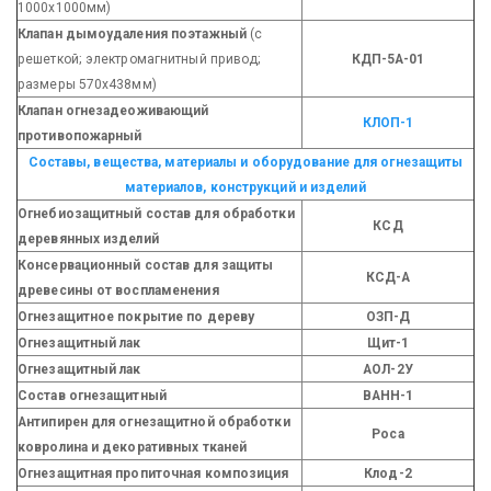
1000х1000мм)
Клапан дымоудаления поэтажный
(с
решеткой; электромагнитный привод;
КДП-5А-01
размеры 570х438мм)
Клапан огнезадеоживающий
КЛОП-1
противопожарный
Составы, вещества, материалы и оборудование для огнезащиты
материалов, конструкций и изделий
Огнебиозащитный состав для обработки
КСД
деревянных изделий
Консервационный состав для защиты
КСД-А
древесины от воспламенения
Огнезащитное покрытие по дереву
ОЗП-Д
Огнезащитный лак
Щит-1
Огнезащитный лак
АОЛ-2У
Состав огнезащитный
ВАНН-1
Антипирен для огнезащитной обработки
Роса
ковролина и декоративных тканей
Огнезащитная пропиточная композиция
Клод-2