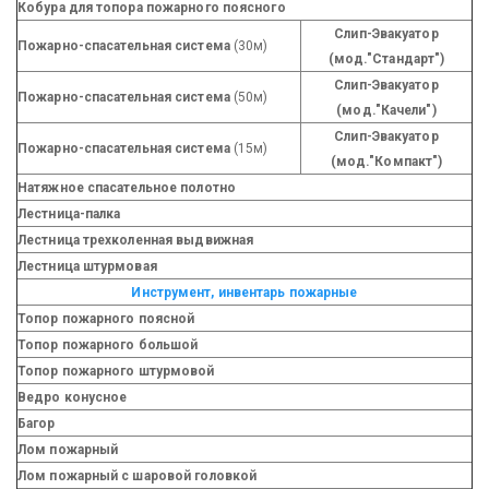
Кобура для топора пожарного поясного
Слип-Эвакуатор
Пожарно-спасательная система
(30м)
(мод."Стандарт")
Слип-Эвакуатор
Пожарно-спасательная система
(50м)
(мод."Качели")
Слип-Эвакуатор
Пожарно-спасательная система
(15м)
(мод."Компакт")
Натяжное спасательное полотно
Лестница-палка
Лестница трехколенная выдвижная
Лестница штурмовая
Инструмент, инвентарь пожарные
Топор пожарного поясной
Топор пожарного большой
Топор пожарного штурмовой
Ведро конусное
Багор
Лом пожарный
Лом пожарный с шаровой головкой