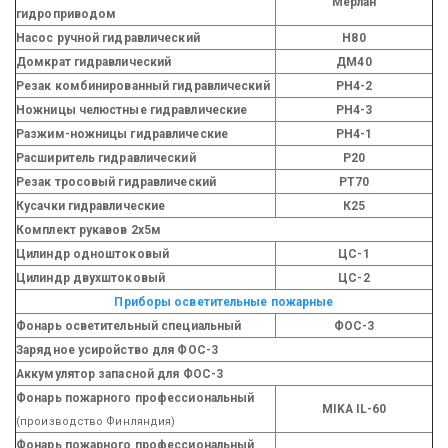
Мерлан
гидроприводом
Насос ручной гидравлический
Н80
Домкрат гидравлический
ДМ40
Резак комбинированный гидравлический
РН4-2
Ножницы челюстные гидравлические
РН4-3
Разжим-ножницы гидравлические
РН4-1
Расширитель гидравлический
Р20
Резак тросовый гидравлический
РТ70
Кусачки гидравлические
К25
Комплект рукавов 2х5м
Цилиндр одноштоковый
ЦС-1
Цилиндр двухштоковый
ЦС-2
Приборы осветительные пожарные
Фонарь осветительный специальный
ФОС-3
Зарядное усиройство для ФОС-3
Аккумулятор запасной для ФОС-3
Фонарь пожарного профессиональный
MIKA IL-60
(производство Финляндия)
Фонарь пожарного профессиональный