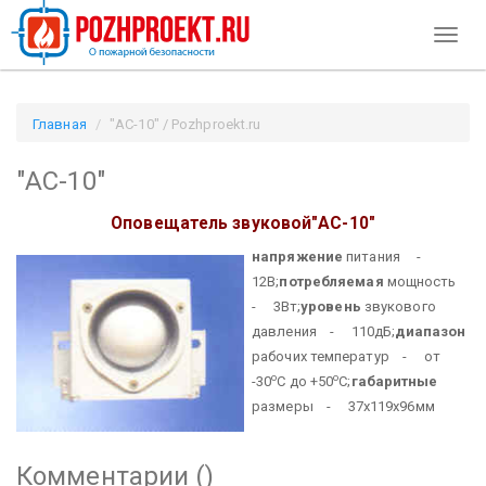
Toggl
naviga
Главная
"АС-10" / Pozhproekt.ru
"АС-10"
Оповещатель звуковой
"АС-10"
напряжение
питания -
12В;
потребляемая
мощность
- 3Вт;
уровень
звукового
давления - 110дБ;
диапазон
рабочих температур - от
о
о
-30
С до +50
С;
габаритные
размеры - 37х119х96мм
Комментарии (
)