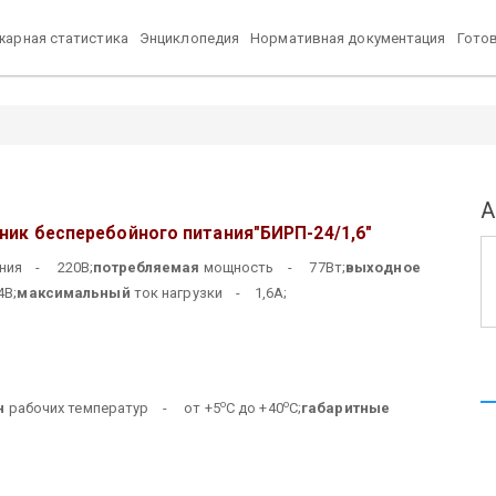
арная статистика
Энциклопедия
Нормативная документация
Гото
А
ник бесперебойного питания
"БИРП-24/1,6"
ния - 220В;
потребляемая
мощность - 77Вт;
выходное
В;
максимальный
ток нагрузки - 1,6А;
о
о
н
рабочих температур - от +5
С до +40
С;
габаритные