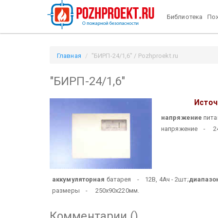
Библиотека
Пож
Главная
"БИРП-24/1,6" / Pozhproekt.ru
"БИРП-24/1,6"
Источ
напряжение
пита
напряжение - 24
аккумуляторная
батарея - 12В, 4Ач - 2шт;
диапазо
размеры - 250х90х220мм.
Комментарии (
)