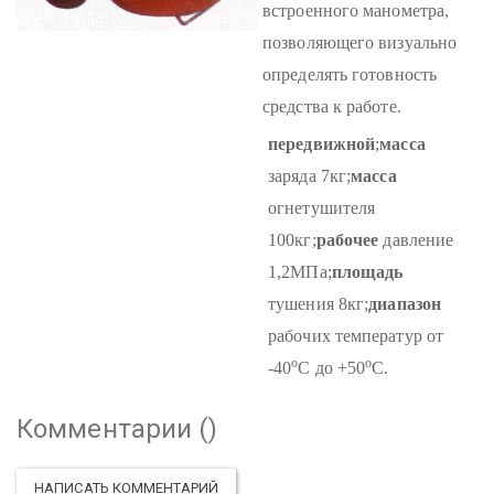
встроенного манометра,
позволяющего визуально
определять готовность
средства к работе.
передвижной
;
масса
заряда 7кг;
масса
огнетушителя
100кг;
рабочее
давление
1,2МПа;
площадь
тушения 8кг;
диапазон
рабочих температур от
о
о
-40
С до +50
С.
Комментарии (
)
НАПИСАТЬ КОММЕНТАРИЙ