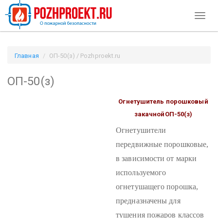
Toggl
naviga
Главная
ОП-50(з) / Pozhproekt.ru
ОП-50(з)
Огнетушитель порошковый
закачной
ОП-50(з)
Огнетушители
передвижные порошковые,
в зависимости от марки
используемого
огнетушащего порошка,
предназначены для
тушения пожаров классов