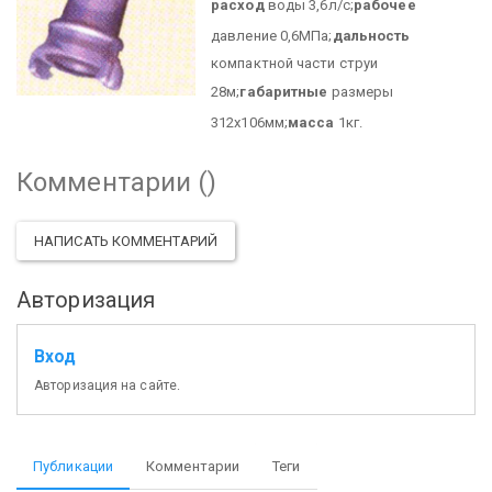
расход
воды 3,6л/с;
рабочее
давление 0,6МПа;
дальность
компактной части струи
28м;
габаритные
размеры
312х106мм;
масса
1кг.
Комментарии (
)
НАПИСАТЬ КОММЕНТАРИЙ
Авторизация
Вход
Авторизация на сайте.
Публикации
Комментарии
Теги