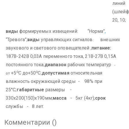
линий
(шлей
20, 10;
виды
формируемых извещений: “Норма”
,
“Тревога”;
виды
управляющих сигналов
внешних
:
звукового и светового оповещателей ;
питание:
187В-242В 0,03А переменного тока, 21В-27В 0,15А
постоянного тока;
диапазон
рабочих температур
-
о
о
+5
С до+50
С;
допустимая
относительная
от
влажность окружающей среды - 98% при
25°С;
габаритные
размеры -
330х200(150)х190мм;
масса
- 5кг (4кг);
срок
службы - 8 лет.
Комментарии (
)