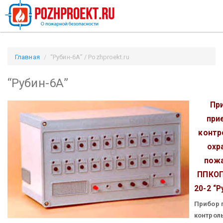
Главная
“Рубин-6А” / Pozhproekt.ru
“Рубин-6А”
Пр
при
контр
охр
пож
ППКОП
20-2 “Р
Прибор 
контрол