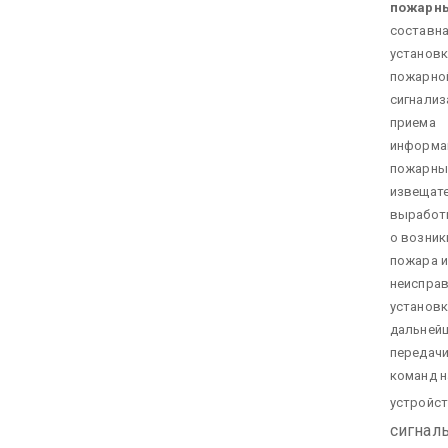
пожарн
составна
установк
пожарно
сигнализ
приема
информа
пожарны
извещате
выработк
о возник
пожара 
неиспра
установк
дальней
передачи
команд н
устройст
сигнал