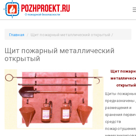
Главная
Щит пожарный металлический открытый /
Pozhproekt.ru
Щит пожарный металлический
открытый
Щит пожар
металличес
открыты
Щиты пожарны
предназначены 
размещения и
хранения перви
средств
пожаротушения
немеханизиров