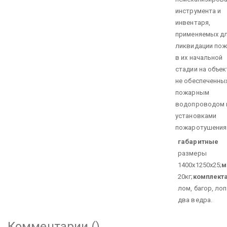
инструмента и
инвентаря,
применяемых д
ликвидации по
в их начальной
стадии на объек
не обеспеченны
пожарным
водопроводом 
установками
пожаротушения
габаритные
размеры
1400х1250х25;
м
20кг;
комплект
лом, багор, лоп
два ведра.
Комментарии (
)