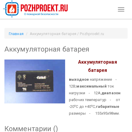
Toggl
naviga
Главная
Аккумуляторная батарея / Pozhproekt.ru
Аккумуляторная батарея
Аккумуляторная
батарея
выходное
напряжение -
12В;
максимальный
ток
нагрузки - 12А;
диапазон
рабочих температур - от
о
о
-20
С до +40
С;
габаритные
размеры - 155х95х98мм.
Комментарии (
)