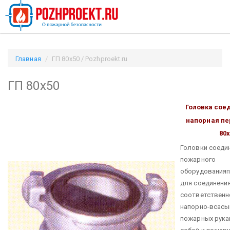
Главная
ГП 80х50 / Pozhproekt.ru
ГП 80х50
Головка сое
напорная п
80
Головки соеди
пожарного
оборудования
для соединения
соответственн
напорно-всас
пожарных рука