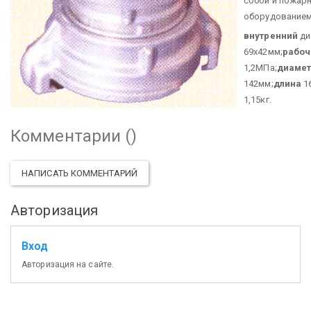
собой и пожар
оборудованием
внутренний
ди
69х42мм;
рабоч
1,2МПа;
диаме
142мм;
длина
1
1,15кг.
Комментарии (
)
НАПИСАТЬ КОММЕНТАРИЙ
Авторизация
Вход
Авторизация на сайте.