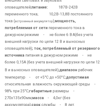
внешних световых и звуковых
оповещателей;
питание:
187В-242В
переменного тока;
10,2В-13,8В постоянного
тока (
);
мощность,
встроенный аккумулятор
потребляемая от сети
переменного тока в
дежурном режиме - не более 6 В·А(без учета
внешней нагрузки по цепи 12 В и выносных
оповещателей)
;
ток, потребляемый от резервного
источника
питания в дежурном режиме - не
более 0,15А (без учета внешней нагрузки по цепи 12
В и выносных оповещателей)
;
диапазон
рабочих
температур - от +5°С до +50°С;
допустимая
относительная влажность окружающей среды -
98% при 25°С;
габаритные
размеры -
270х135х90мм;
масса
- 4,0кг (без
аккумулятора);
срок
службы - 8 лет.