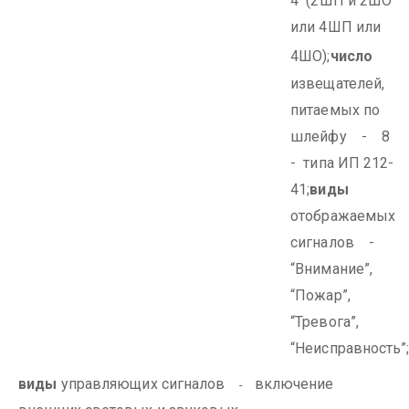
4 (2ШП и 2ШО
или 4ШП или
4ШО);
число
извещателей,
питаемых по
шлейфу - 8
- типа ИП 212-
41;
виды
отображаемых
сигналов -
“Внимание”,
“Пожар”,
“Тревога”,
“Неисправность”
виды
управляющих сигналов
включение
-