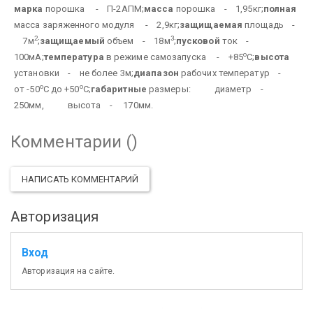
марка
порошка - П-2АПМ;
масса
порошка - 1,95кг;
полная
масса заряженного модуля - 2,9кг;
защищаемая
площадь -
2
3
7м
;
защищаемый
объем - 18м
;
пусковой
ток -
о
100мА;
температура
в режиме самозапуска - +85
С;
высота
установки - не более 3м;
диапазон
рабочих температур -
о
о
от -50
С до +50
С;
габаритные
размеры:
диаметр -
250мм,
высота - 170мм.
Комментарии (
)
НАПИСАТЬ КОММЕНТАРИЙ
Авторизация
Вход
Авторизация на сайте.