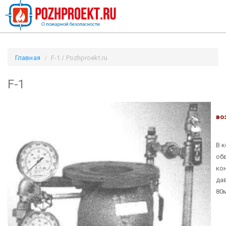
Главная
F-1 / Pozhproekt.ru
F-1
во
В 
обв
ко
да
80