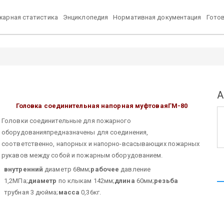
арная статистика
Энциклопедия
Нормативная документация
Гото
А
Головка соединительная напорная муфтовая
ГМ-80
Головки соединительные для пожарного
оборудованияпредназначены для соединения,
соответственно, напорных и напорно-всасывающих пожарных
рукавов между собой и пожарным оборудованием.
внутренний
диаметр 68мм;
рабочее
давление
1,2МПа;
диаметр
по клыкам 142мм;
длина
60мм;
резьба
трубная 3 дюйма;
масса
0,36кг.