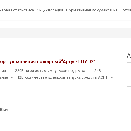
арная статистика
Энциклопедия
Нормативная документация
Гото
А
ор управления пожарный
“Аргус-ППУ 02”
ния - 220В;
параметры
импульсов подрыва - 24В,
ание - 12В;
количество
шлейфов запуска средств АСПТ -
10мм.