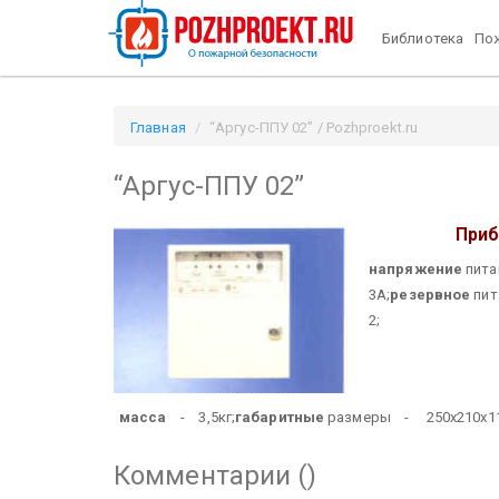
Библиотека
Пож
Главная
“Аргус-ППУ 02” / Pozhproekt.ru
“Аргус-ППУ 02”
Приб
напряжение
пита
3А;
резервное
пит
2;
масса
- 3,5кг;
габаритные
размеры - 250х210х1
Комментарии (
)