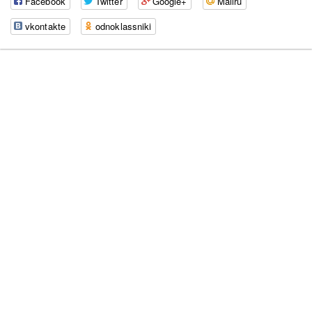
Facebook
Twitter
Google+
Mailru
vkontakte
odnoklassniki