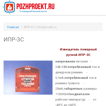
Главная
ИПР-3С / Pozhproekt.ru
ИПР-3С
Извещатель пожарный
ручной
ИПР-3С
напряжение
питания -
24В-28В;
потребляемый
ток в
дежурном режиме -
0,1мА;
потребляемый
ток в
режиме тревога -
20мА;
габаритные
размеры:
110х90х45мм
диапазон
рабочих температур - от
о
о
-40
С до +60
С.