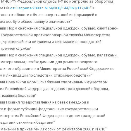
, МЧС РФ, Федеральной службы РФ по контролю за оборотом
ре РФ
от 3 апреля 2008 г. N 54/308/144/163/117/40
“О
ганов в области обмена оперативной информацией о
щих особую общественную значимость”
нии Норм снабжения специальной одеждой, обувью, санитарно-
в Государственной противопожарной службы Министерства
ы, чрезвычайным ситуациям и ликвидации последствий
утренней службы”
нии Норм снабжения специальной одеждой, обувью, палатками,
 материалами, необходимыми для ремонта вещевого
льного образования Министерства Российской Федерации по
 и ликвидации последствий стихийных бедствий”
нии Временной нормы снабжения спортивным имуществом
ва Российской Федерации по делам гражданской обороны,
тихийных бедствий”
ии Правил предоставления на безвозмездной и
та в форме субсидий федеральным государственным
истерства Российской Федерации по делам гражданской
едствий стихийных бедствий”
менений в приказ МЧС России от 24 октября 2006 г. N 610″