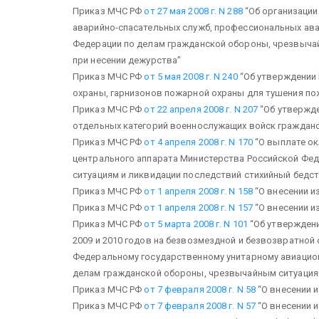
Приказ МЧС РФ
от 27 мая 2008 г. N 288
“Об организации
аварийно-спасательных служб, профессиональных ав
Федерации по делам гражданской обороны, чрезвычай
при несении дежурства”
Приказ МЧС РФ
от 5 мая 2008 г. N 240
“Об утверждении 
охраны, гарнизонов пожарной охраны для тушения по
Приказ МЧС РФ
от 22 апреля 2008 г. N 207
“Об утвержд
отдельных категорий военнослужащих войск граждан
Приказ МЧС РФ
от 4 апреля 2008 г. N 170
“О выплате о
центрального аппарата Министерства Российской Фе
ситуациям и ликвидации последствий стихийный бедст
Приказ МЧС РФ
от 1 апреля 2008 г. N 158
“О внесении из
Приказ МЧС РФ
от 1 апреля 2008 г. N 157
“О внесении из
Приказ МЧС РФ
от 5 марта 2008 г. N 101
“Об утверждени
2009 и 2010 годов на безвозмездной и безвозвратно
Федеральному государственному унитарному авиацио
делам гражданской обороны, чрезвычайным ситуациям
Приказ МЧС РФ
от 7 февраля 2008 г. N 58
“О внесении 
Приказ МЧС РФ
от 7 февраля 2008 г. N 57
“О внесении и