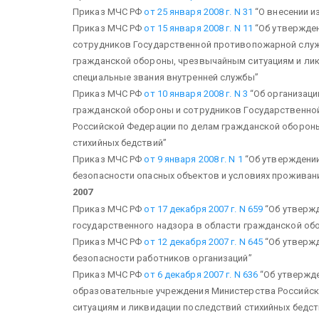
Приказ МЧС РФ
от 25 января 2008 г. N 31
“О внесении из
Приказ МЧС РФ
от 15 января 2008 г. N 11
“Об утвержде
сотрудников Государственной противопожарной служ
гражданской обороны, чрезвычайным ситуациям и лик
специальные звания внутренней службы”
Приказ МЧС РФ
от 10 января 2008 г. N 3
“Об организац
гражданской обороны и сотрудников Государственно
Российской Федерации по делам гражданской оборон
стихийных бедствий”
Приказ МЧС РФ
от 9 января 2008 г. N 1
“Об утверждении
безопасности опасных объектов и условиях проживани
2007
Приказ МЧС РФ
от 17 декабря 2007 г. N 659
“Об утверж
государственного надзора в области гражданской об
Приказ МЧС РФ
от 12 декабря 2007 г. N 645
“Об утвержд
безопасности работников организаций”
Приказ МЧС РФ
от 6 декабря 2007 г. N 636
“Об утвержде
образовательные учреждения Министерства Российск
ситуациям и ликвидации последствий стихийных бедс