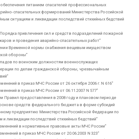
 обеспечения питанием спасателей профессиональных
арийно-спасательных формирований Министерства Российской
ным ситуациям и ликвидации последствий стихийных бедствий
Порядка привлечения сил и средств подразделений пожарной
жаров и проведения аварийно-спасательных работ”
ении Временной нормы снабжения вещевым имуществом
ской обороны”
кладов по воинским должностям военнослужащих
дерации по делам гражданской обороны, чрезвычайным
вий”
менений в приказ МЧС России от 26 октября 2006 г. N 616″
менений в приказ МЧС России от 06.11.2007 N 577″
и Правил предоставления в 2008 году и плановом периоде
й основе средств федерального бюджета в форме субсидий
нному предприятию Министерства Российской Федерации по
 и ликвидации последствий стихийных бедствий”
изменений в нормативные правовые акты МЧС России”
зменений в приказ МЧС России от 20.06.2003 N 323″