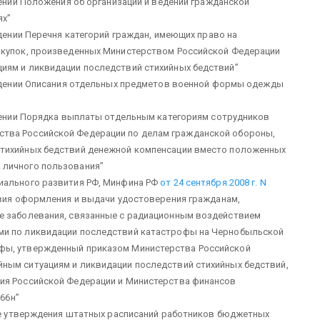
нии Положения об организации и ведении гражданской
ях”
ении Перечня категорий граждан, имеющих право на
акупок, произведенных Министерством Российской Федерации
иям и ликвидации последствий стихийных бедствий”
дении Описания отдельных предметов военной формы одежды
ении Порядка выплаты отдельным категориям сотрудников
тва Российской Федерации по делам гражданской обороны,
стихийных бедствий денежной компенсации вместо положенных
 личного пользования”
иального развития РФ, Минфина РФ
от 24 сентября 2008 г. N
овия оформления и выдачи удостоверения гражданам,
е заболевания, связанные с радиационным воздействием
ми по ликвидации последствий катастрофы на Чернобыльской
фы, утвержденный приказом Министерства Российской
ным ситуациям и ликвидации последствий стихийных бедствий,
ия Российской Федерации и Министерства финансов
166н”
 утверждения штатных расписаний работников бюджетных