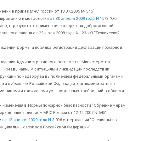
ений в приказ МЧС России от 18.07.2005 № 546″
улированию и метрологии
от 30 апреля 2009 года N 1573
“Об
дов, в результате применения которых на добровольной
льного закона от 22 июля 2008 года N 123-ФЗ “Технический
рждении формы и порядка регистрации декларации пожарной
рждении Административного регламента Министерства
ы, чрезвычайным ситуациям и ликвидации последствий
 функции по надзору за выполнением федеральными органами
сти субъектов Российской Федерации, органами местного
ми лицами и гражданами установленных требований в области
и изменения в Нормы пожарной безопасности “Обучение мерам
ержденные приказом МЧС России от 12.12.2007 N 645″
и
от 12 января 2009 года N 3
“Об утверждении “Специальных
ниципальных архивов Российской Федерации”