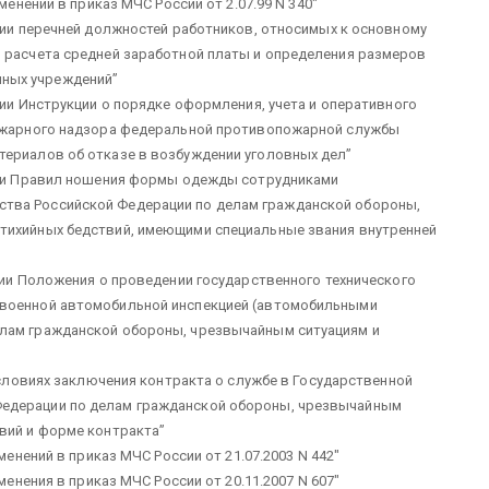
менений в приказ МЧС России от 2.07.99 N 340″
ии перечней должностей работников, относимых к основному
я расчета средней заработной платы и определения размеров
ных учреждений”
ии Инструкции о порядке оформления, учета и оперативного
пожарного надзора федеральной противопожарной службы
териалов об отказе в возбуждении уголовных дел”
и Правил ношения формы одежды сотрудниками
тва Российской Федерации по делам гражданской обороны,
тихийных бедствий, имеющими специальные звания внутренней
ии Положения о проведении государственного технического
 военной автомобильной инспекцией (автомобильными
елам гражданской обороны, чрезвычайным ситуациям и
словиях заключения контракта о службе в Государственной
Федерации по делам гражданской обороны, чрезвычайным
вий и форме контракта”
менений в приказ МЧС России от 21.07.2003 N 442″
менения в приказ МЧС России от 20.11.2007 N 607″