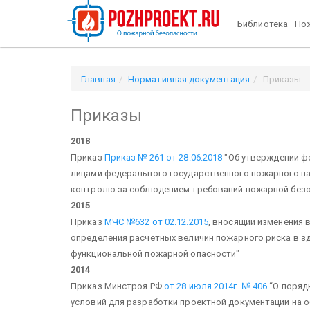
Библиотека
Пож
Главная
Нормативная документация
Приказы
Приказы
2018
Приказ
Приказ № 261 от 28.06.2018
"Об утверждении ф
лицами федерального государственного пожарного н
контролю за соблюдением требований пожарной безо
2015
Приказ
МЧС №632 от 02.12.2015
, вносящий изменения 
определения расчетных величин пожарного риска в зд
функциональной пожарной опасности"
2014
Приказ Минстроя РФ
от 28 июля 2014г. № 406
“О поряд
условий для разработки проектной документации на 