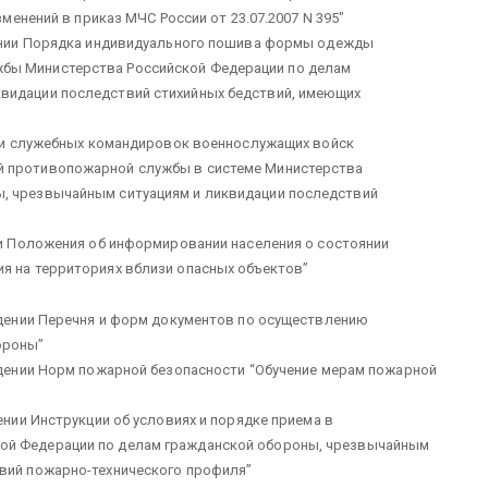
менений в приказ МЧС России от 23.07.2007 N 395″
нии Порядка индивидуального пошива формы одежды
бы Министерства Российской Федерации по делам
видации последствий стихийных бедствий, имеющих
ии служебных командировок военнослужащих войск
й противопожарной службы в системе Министерства
ы, чрезвычайным ситуациям и ликвидации последствий
 Положения об информировании населения о состоянии
я на территориях вблизи опасных объектов”
дении Перечня и форм документов по осуществлению
ороны”
ении Норм пожарной безопасности “Обучение мерам пожарной
нии Инструкции об условиях и порядке приема в
ой Федерации по делам гражданской обороны, чрезвычайным
твий пожарно-технического профиля”