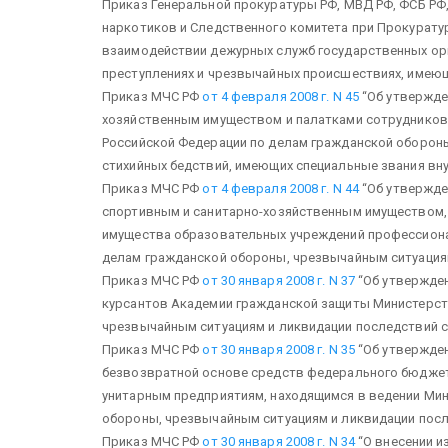
Приказ Генеральной прокуратуры РФ, МВД РФ, ФСБ РФ
наркотиков и Следственного комитета при Прокурату
взаимодействии дежурных служб государственных ор
преступлениях и чрезвычайных происшествиях, имею
Приказ МЧС РФ
от 4 февраля 2008 г. N 45
“Об утвержде
хозяйственным имуществом и палатками сотруднико
Российской Федерации по делам гражданской оборон
стихийных бедствий, имеющих специальные звания вн
Приказ МЧС РФ
от 4 февраля 2008 г. N 44
“Об утвержде
спортивным и санитарно-хозяйственным имуществом,
имущества образовательных учреждений профессиона
делам гражданской обороны, чрезвычайным ситуациям
Приказ МЧС РФ
от 30 января 2008 г. N 37
“Об утвержде
курсантов Академии гражданской защиты Министерст
чрезвычайным ситуациям и ликвидации последствий с
Приказ МЧС РФ
от 30 января 2008 г. N 35
“Об утвержден
безвозвратной основе средств федерального бюдже
унитарным предприятиям, находящимся в ведении Мин
обороны, чрезвычайным ситуациям и ликвидации посл
Приказ МЧС РФ
от 30 января 2008 г. N 34
“О внесении из