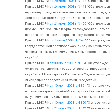
Приказ МЧС РФ
от 28 июля 2008 г. N 418
“О внесении из
Приказ МЧС РФ
от 24 июля 2008 г. N 411
“Об утвержден
персоналу по видам экономической деятельности, дл
должностных окладов руководителей подведомствен
Приказ МЧС РФ
от 21 июля 2008 г. N 400
“Об утвержден
(временного) хранения в органах государственного 
приостановленных и прекращенных уголовных дел, ма
Приказ МЧС РФ
от 3 июля 2008 г. N 364
“Об утверждени
Государственной противопожарной службы Министерс
чрезвычайным ситуациям и ликвидации последствий с
службы”
Приказ МЧС РФ
от 30 июня 2008 г. N 354
“Об утвержден
осмотра транспортных средств, зарегистрированных
службами) Министерства Российской Федерации по д
ликвидации последствий стихийных бедствий”
Приказ МЧС РФ
от 30 июня 2008 г. N 351
“О порядке и у
противопожарной службе Министерства Российской 
ситуациям и ликвидации последствий стихийных бедст
Приказ МЧС РФ
от 30 июня 2008 г. N 350
“О внесении из
Приказ МЧС РФ
от 23 июня 2008 г. N 342
“О внесении из