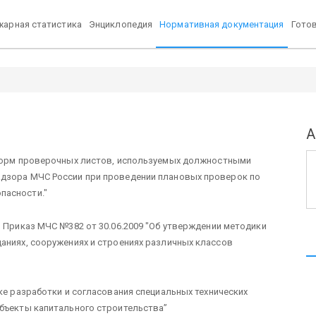
арная статистика
Энциклопедия
Нормативная документация
Гото
А
орм проверочных листов, используемых должностными
адзора МЧС России при проведении плановых проверок по
пасности."
в Приказ МЧС №382 от 30.06.2009 "Об утверждении методики
аниях, сооружениях и строениях различных классов
ке разработки и согласования специальных технических
объекты капитального строительства”