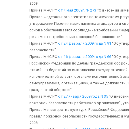
2009
Приказ МЧС РФ
от 4 мая 2009г. № 273
“О внесении измен
Приказ Федерального агентства по техническому рег
утверждении Перечня национальных стандартов и сво
основе обеспечивается соблюдение требований Федера
регламент о требованиях пожарной безопасности”
Приказ МЧС РФ
от 24 февраля 2009 года N 91
“Об утве
безопасности”
Приказ МЧС РФ
от 16 февраля 2009 года N 66
“Об утве
Российской Федерации по делам гражданской оборон
стихийных бедствий по выполнению государственной
исполнительной власти, органами исполнительной вла
самоуправления, организациями, а также должностны
гражданской обороны”
Приказ МЧС РФ
от 27 января 2009 года N 35
“О внесени
пожарной безопасности работников организаций”, утв
Приказ Министерства культуры Российской Федераци
правил пожарной безопасности государственных и му
2008