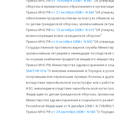
Приказ МЧС РФ
от 14 ноября 2008 г. N 687
“Об утвержде
обороны в муниципальных образованиях и организаци
Приказ МЧС РФ
от 27 октября 2008 г. N 643
“Об утвержд
обеспечение продовольствием за плату из объемов з
по делам гражданской обороны, чрезвычайным ситуац
Приказ МЧС РФ
от 15 октября 2008 г. N 615
“Об утверж
военнослужащих войск гражданской обороны”
Приказ МЧС РФ
от 6 октября 2008 г. N 600
“Об утвержд
Государственной противопожарной службы Министерс
чрезвычайным ситуациям и ликвидации последствий 
по нормам снабжения предметов вещевого имущества
Приказ МЧС РФ, Министерства здравоохранения и соц
564/518/101н
“О внесении изменений в Порядок и усл
получившим или перенесшим лучевую болезнь и други
вследствие чернобыльской катастрофы или с работа
АЭС; инвалидам вследствие чернобыльской катастро
Федерации по делам гражданской обороны, чрезвычай
Министерства здравоохранения и социального развит
Российской Федерации от 8 декабря 2006 г. N 728/832/
Приказ МЧС РФ
от 24 сентября 2008 г. N 563
“О Порядке