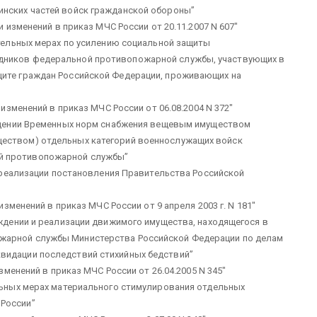
инских частей войск гражданской обороны”
 изменений в приказ МЧС России от 20.11.2007 N 607″
ельных мерах по усилению социальной защиты
дников федеральной противопожарной службы, участвующих в
щите граждан Российской Федерации, проживающих на
изменений в приказ МЧС России от 06.08.2004 N 372″
дении Временных норм снабжения вещевым имуществом
ществом) отдельных категорий военнослужащих войск
й противопожарной службы”
 реализации постановления Правительства Российской
изменений в приказ МЧС России от 9 апреля 2003 г. N 181″
дении и реализации движимого имущества, находящегося в
жарной службы Министерства Российской Федерации по делам
видации последствий стихийных бедствий”
зменений в приказ МЧС России от 26.04.2005 N 345″
ьных мерах материального стимулирования отдельных
 России”