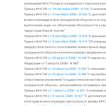
учреждений МЧС России и гражданского персонала во
Приказ МЧС РФ
от 18 сентября 2008 г. N 556
“О внесении
Приказ МЧС РФ
от 9 сентября 2008 г. N 536
“О дополнит
военнослужащих войск гражданской обороны и сотру
выполнении задач по обеспечению безопасности и за
территории Южной Осетии”
Приказ МЧС РФ
от 8 сентября 2008 г. N 528
“О внесении 
Приказ МЧС РФ
от 4 сентября 2008 г. N 519
“Об утверж
(имуществом личного пользования, инвентарным иму
гражданской обороны и военнослужащих федерально
Приказ МЧС РФ
от 28 августа 2008 г. N 508
“О мерах по
Федерации от 5 августа 2008 г. N 583″
Приказ МЧС РФ
от 26 августа 2008 г. N 500
“О внесении 
Приказ МЧС РФ
от 20 августа 2008 г. N 485
“О высвобож
оперативном управлении Государственной противопо
гражданской обороны, чрезвычайным ситуациям и лик
Приказ МЧС РФ
от 1 августа 2008 г. N 432
“О внесении и
Приказ МЧС РФ
от 31 июля 2008 г. N 427
“О дополнител
категорий военнослужащих Центрального архива МЧС