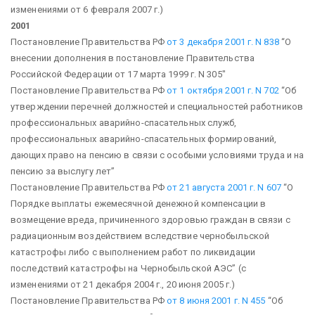
изменениями от 6 февраля 2007 г.)
2001
Постановление Правительства РФ
от 3 декабря 2001 г. N 838
“О
внесении дополнения в постановление Правительства
Российской Федерации от 17 марта 1999 г. N 305″
Постановление Правительства РФ
от 1 октября 2001 г. N 702
“Об
утверждении перечней должностей и специальностей работников
профессиональных аварийно-спасательных служб,
профессиональных аварийно-спасательных формирований,
дающих право на пенсию в связи с особыми условиями труда и на
пенсию за выслугу лет”
Постановление Правительства РФ
от 21 августа 2001 г. N 607
“О
Порядке выплаты ежемесячной денежной компенсации в
возмещение вреда, причиненного здоровью граждан в связи с
радиационным воздействием вследствие чернобыльской
катастрофы либо с выполнением работ по ликвидации
последствий катастрофы на Чернобыльской АЭС”
(с
изменениями от 21 декабря 2004 г., 20 июня 2005 г.)
Постановление Правительства РФ
от 8 июня 2001 г. N 455
“Об