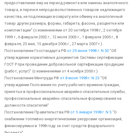
предоставлении ему на период ремонта или замены аналогичного
товара, и перечня непродовольственных товаров надлежащего
качества, не подлежащих возврату или обмену на аналогичный
товар других размера, формы, габарита, фасона, расцветки или
комплектации”
(с изменениями от 20 октября 1998 г., 2 октября
1999 г., 6 февраля 2002 г., 12 июля 2003 г., 1 февраля 2005 г., 8
февраля, 23 мая, 15 декабря 2006 г., 27 марта 2007 г.)
Постановление Госстандарта РФ
от 29 июня 1998 г. N 50
“Об
утверждении нормативных документов Системы сертификации
ГОСТ Р при проведении добровольной сертификации продукции
(работ, услуг)”
(с изменениями от 4 ноября 2000 г.)
Постановление Минтруда РФ
от 8 июня 1998 г. N 23
“Об
утверждении Положения по учету рабочего времени граждан,
принятых в профессиональные аварийно-спасательные службы,
профессиональные аварийно-спасательные формирования на
должности спасателей”
Постановление Правительства РФ
от 5 января 1998 г. N 5
“О
снабжении топливно-энергетическими ресурсами организаций,
финансируемых в 1998 году за счет средств федерального
бюджета”