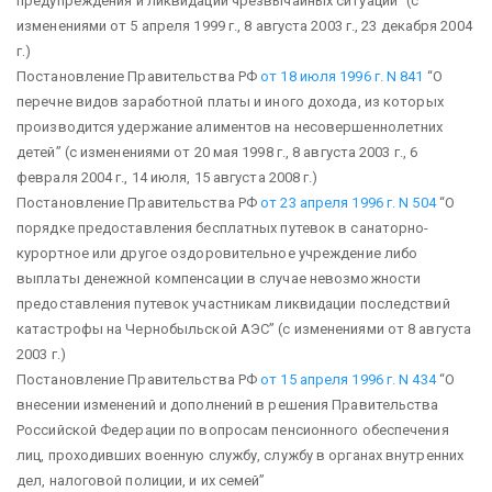
предупреждения
и ликвидации чрезвычайных ситуаций”
(с
изменениями от 5 апреля 1999 г., 8 августа 2003 г., 23 декабря 2004
г.)
Постановление Правительства РФ
от 18 июля 1996 г. N 841
“О
перечне видов заработной платы и иного дохода, из которых
производится удержание алиментов на несовершеннолетних
детей”
(с изменениями от 20 мая 1998 г., 8 августа 2003 г., 6
февраля 2004 г., 14 июля, 15 августа 2008 г.)
Постановление Правительства РФ
от 23 апреля 1996 г. N 504
“О
порядке предоставления бесплатных путевок в санаторно-
курортное или другое оздоровительное учреждение либо
выплаты денежной компенсации в случае невозможности
предоставления путевок участникам ликвидации последствий
катастрофы на Чернобыльской АЭС”
(с изменениями от 8 августа
2003 г.)
Постановление Правительства РФ
от 15 апреля 1996 г. N 434
“О
внесении изменений и дополнений в решения Правительства
Российской Федерации по вопросам пенсионного обеспечения
лиц, проходивших военную службу, службу в органах внутренних
дел, налоговой полиции, и их семей”