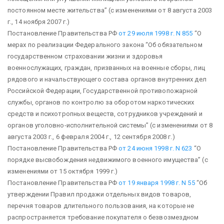
постоянном месте жительства”
(с изменениями от 8 августа 2003
г., 14 ноября 2007 г.)
Постановление Правительства РФ
от 29 июля 1998 г. N 855
“О
мерах по реализации Федерального закона “Об обязательном
государственном страховании жизни и здоровья
военнослужащих, граждан, призванных на военные сборы, лиц
рядового и начальствующего состава органов внутренних дел
Российской Федерации, Государственной противопожарной
службы, органов по контролю за оборотом наркотических
средств и психотропных веществ, сотрудников учреждений и
органов уголовно-исполнительной системы”
(с изменениями от 8
августа 2003 г., 6 февраля 2004 г., 12 сентября 2008 г.)
Постановление Правительства РФ
от 24 июня 1998 г. N 623
“О
порядке высвобождения недвижимого военного имущества”
(с
изменениями от 15 октября 1999 г.)
Постановление Правительства РФ
от 19 января 1998 г. N 55
“Об
утверждении Правил продажи отдельных видов товаров,
перечня товаров длительного пользования, на которые не
распространяется требование покупателя о безвозмездном