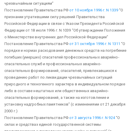
чрезвычайным ситуациям”
Постановление Правительства РФ
от 10 ноября 1996 г. N 1339
“О
признании утратившими силу решений Правительства
Российской Федерации в связи с Указом Президента Российской
Федерации от 18 июля 1996 г. N 1039 “Об утверждении Положения
о Министерстве внутренних дел Российской Федерации”
Постановление Правительства РФ
от 31 октября 1996 г. N 1311
“О
порядке и нормах расходования денежных средств на погребение
погибших (умерших) спасателей профессиональных аварийно-
спасательных служб и профессиональных аварийно-
спасательных формирований, спасателей, привлекавшихся к
проведению работ по ликвидации чрезвычайных ситуаций
природного и техногенного характера в индивидуальном порядке
либо в составе нештатных или общественных аварийно-
спасательных формирований, а также на изготовление и
установку надгробных памятников”
(с изменениями от 21 декабря
2000 г.)
Постановление Правительства РФ
от 3 августа 1996 г. N 924
“О
силах и средствах единой государственной системы