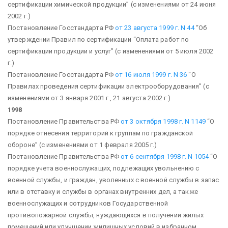
сертификации химической продукции”
(с изменениями от 24 июня
2002 г.)
Постановление Госстандарта РФ
от 23 августа 1999 г. N 44
“Об
утверждении Правил по сертификации “Оплата работ по
сертификации продукции и услуг”
(с изменениями от 5 июля 2002
г.)
Постановление Госстандарта РФ
от 16 июля 1999 г. N 36
“О
Правилах проведения сертификации электрооборудования”
(с
изменениями от 3 января 2001 г., 21 августа 2002 г.)
1998
Постановление Правительства РФ
от 3 октября 1998 г. N 1149
“О
порядке отнесения территорий к группам по гражданской
обороне”
(с изменениями от 1 февраля 2005 г.)
Постановление Правительства РФ
от 6 сентября 1998 г. N 1054
“О
порядке учета военнослужащих, подлежащих увольнению с
военной службы, и граждан, уволенных с военной службы в запас
или в отставку и службы в органах внутренних дел, а также
военнослужащих и сотрудников Государственной
противопожарной службы, нуждающихся в получении жилых
помещений или улучшении жилищных условий в избранном