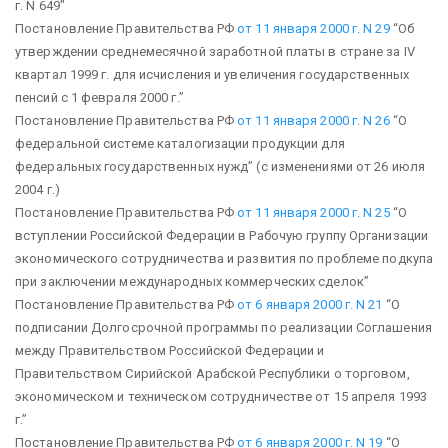
г. N 649″
Постановление Правительства РФ
от 11 января 2000 г. N 29
“Об
утверждении среднемесячной заработной платы в стране за IV
квартал 1999 г. для исчисления и увеличения государственных
пенсий с 1 февраля 2000 г.”
Постановление Правительства РФ
от 11 января 2000 г. N 26
“О
федеральной системе каталогизации продукции для
федеральных государственных нужд”
(с изменениями от 26 июля
2004 г.)
Постановление Правительства РФ
от 11 января 2000 г. N 25
“О
вступлении Российской Федерации в Рабочую группу Организации
экономического сотрудничества и развития по проблеме подкупа
при заключении международных коммерческих сделок”
Постановление Правительства РФ
от 6 января 2000 г. N 21
“О
подписании Долгосрочной программы по реализации Соглашения
между Правительством Российской Федерации и
Правительством Сирийской Арабской Республики о торговом,
экономическом и техническом сотрудничестве от 15 апреля 1993
г.”
Постановление Правительства РФ
от 6 января 2000 г. N 19
“О