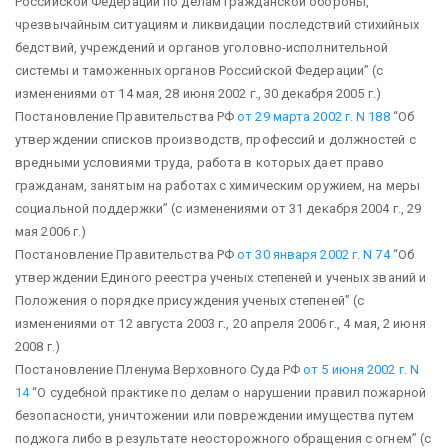
Российской Федерации по делам гражданской обороны,
чрезвычайным ситуациям и ликвидации последствий стихийных
бедствий, учреждений и органов уголовно-исполнительной
системы и таможенных органов Российской Федерации”
(с
изменениями от 14 мая, 28 июня 2002 г., 30 декабря 2005 г.)
Постановление Правительства РФ
от 29 марта 2002 г. N 188
“Об
утверждении списков производств, профессий и должностей с
вредными условиями труда, работа в которых дает право
гражданам, занятым на работах с химическим оружием, на меры
социальной поддержки”
(с изменениями от 31 декабря 2004 г., 29
мая 2006 г.)
Постановление Правительства РФ
от 30 января 2002 г. N 74
“Об
утверждении Единого реестра ученых степеней и ученых званий и
Положения о порядке присуждения ученых степеней”
(с
изменениями от 12 августа 2003 г., 20 апреля 2006 г., 4 мая, 2 июня
2008 г.)
Постановление Пленума Верховного Суда РФ
от 5 июня 2002 г. N
14
“О судебной практике по делам о нарушении правил пожарной
безопасности, уничтожении или повреждении имущества путем
поджога либо в результате неосторожного обращения с огнем”
(с