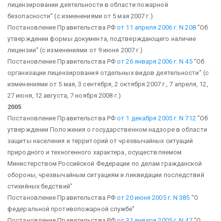
лицензировании деятельности в области пожарной
безопасности”
(с изменениями от 5 мая 2007 г.)
Постановление Правительства РФ
от 11 апреля 2006 г. N 208
“Об
утверждении формы документа, подтверждающего наличие
лицензии”
(с изменениями от 9 июня 2007 г.)
Постановление Правительства РФ
от 26 января 2006 г. N 45
“Об
организации лицензирования отдельных видов деятельности”
(с
изменениями от 5 мая, 3 сентября, 2 октября 2007 г., 7 апреля, 12,
27 июня, 12 августа, 7 ноября 2008 г.)
2005
Постановление Правительства РФ
от 1 декабря 2005 г. N 712
“Об
утверждении Положения о государственном надзоре в области
защиты населения и территорий от чрезвычайных ситуаций
природного и техногенного характера, осуществляемом
Министерством Российской Федерации по делам гражданской
обороны, чрезвычайным ситуациям и ликвидации последствий
стихийных бедствий”
Постановление Правительства РФ
от 20 июня 2005 г. N 385
“О
федеральной противопожарной службе”
Постановление Правительства РФ
от 31 января 2005 г. N 47
“О