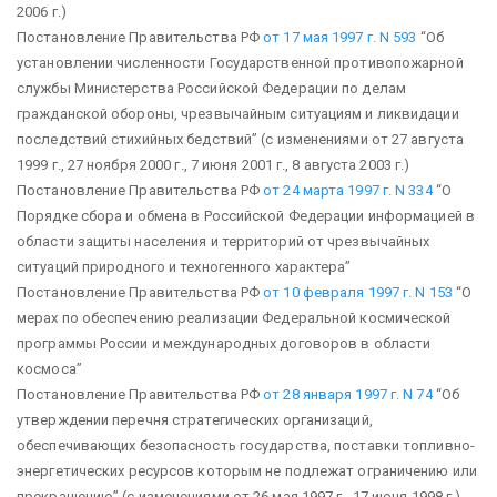
2006 г.)
Постановление Правительства РФ
от 17 мая 1997 г. N 593
“Об
установлении численности Государственной противопожарной
службы Министерства Российской Федерации по делам
гражданской обороны, чрезвычайным ситуациям и ликвидации
последствий стихийных бедствий”
(с изменениями от 27 августа
1999 г., 27 ноября 2000 г., 7 июня 2001 г., 8 августа 2003 г.)
Постановление Правительства РФ
от 24 марта 1997 г. N 334
“О
Порядке сбора и обмена в Российской Федерации информацией
в
области защиты населения и территорий от чрезвычайных
ситуаций
природного и техногенного характера”
Постановление Правительства РФ
от 10 февраля 1997 г. N 153
“О
мерах по обеспечению реализации Федеральной космической
программы России и международных договоров в области
космоса”
Постановление Правительства РФ
от 28 января 1997 г. N 74
“Об
утверждении перечня стратегических организаций,
обеспечивающих
безопасность государства, поставки топливно-
энергетических
ресурсов которым не подлежат ограничению или
прекращению”
(с изменениями от 26 мая 1997 г., 17 июня 1998 г.)