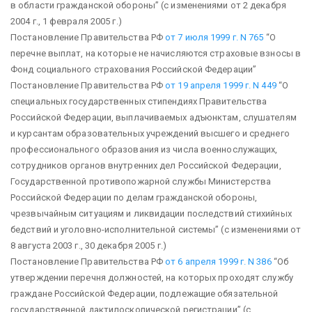
в области гражданской обороны”
(с изменениями от 2 декабря
2004 г., 1 февраля 2005 г.)
Постановление Правительства РФ
от 7 июля 1999 г. N 765
“О
перечне выплат, на которые не начисляются страховые взносы в
Фонд социального страхования Российской Федерации”
Постановление Правительства РФ
от 19 апреля 1999 г. N 449
“О
специальных государственных стипендиях Правительства
Российской Федерации, выплачиваемых адъюнктам, слушателям
и курсантам образовательных учреждений высшего и среднего
профессионального образования из числа военнослужащих,
сотрудников органов внутренних дел Российской Федерации,
Государственной противопожарной службы Министерства
Российской Федерации по делам гражданской обороны,
чрезвычайным ситуациям и ликвидации последствий стихийных
бедствий и уголовно-исполнительной системы”
(с изменениями от
8 августа 2003 г., 30 декабря 2005 г.)
Постановление Правительства РФ
от 6 апреля 1999 г. N 386
“Об
утверждении перечня должностей, на которых проходят службу
граждане Российской Федерации, подлежащие обязательной
государственной дактилоскопической регистрации”
(с