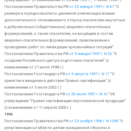
Постановление Правительства РФ
от 22 января 1997 г. N 67
“О
размере и порядке выплаты денежной компенсации взамен
дополнительного оплачиваемого отпуска спасателям нештатных
и добровольных (общественных) аварийно-спасательных
формирований, а также спасателям, не входящим в состав
аварийно-спасательных формирований, привлекаемым к
проведению работ по ликвидации чрезвычайных ситуаций”
Постановление Правительства РФ
от 9 января 1997 г. N 26
“О
создании Российского центра подготовки спасателей”
(с
изменениями от 27 июля 1998 г.)
Постановление Госстандарта РФ
от 5 августа 1997 г. N 17
“О
принятии и введении в действие Правил сертификации”
(с
изменениями от 5 июля 2002 г.)
Постановление Госстандарта РФ
от 30 июля 1997 г. N 16
“Об
утверждении “Правил сертификации пиротехнической продукции”
(с изменениями от 11 апреля 2000 г.)
1996
Постановление Правительства РФ
от 23 ноября 1996 г. N 1396
“О
реорганизации штабов по делам гражданской обороны и