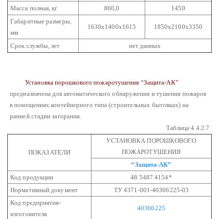
Масса полная, кг
860,0
1450
Габаритные размеры,
1630х1400х1615
1850х2100х3350
мм
Срок службы, лет
нет данных
Установка порошкового пожаротушения “Защита-АК”
предназначена для автоматического обнаружения и тушения пожаров
в помещениях контейнерного типа (строительных бытовках) на
ранней стадии загорания.
Таблица 4.4.2.7
УСТАНОВКА ПОРОШКОВОГО
ПОЖАРОТУШЕНИЯ
ПОКАЗАТЕЛИ
“Защита-АК”
Код продукции
48 5487 4154*
Нормативный документ
ТУ 4371-001-40366225-03
Код предприятия-
40366225
изготовителя