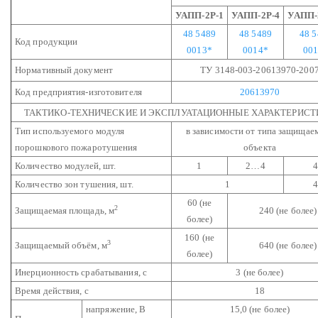
УАПП-2Р-1
УАПП-2Р-4
УАПП-
48 5489
48 5489
48 
Код продукции
0013*
0014*
00
Нормативный документ
ТУ 3148-003-20613970-200
Код предприятия-изготовителя
20613970
ТАКТИКО-ТЕХНИЧЕСКИЕ И ЭКСПЛУАТАЦИОННЫЕ ХАРАКТЕРИСТ
Тип используемого модуля
в зависимости от типа защищае
порошкового пожаротушения
объекта
Количество модулей, шт.
1
2…4
Количество зон тушения, шт.
1
60 (не
2
Защищаемая площадь, м
240 (не более)
более)
160 (не
3
Защищаемый объём, м
640 (не более)
более)
Инерционность срабатывания, с
3 (не более)
Время действия, с
18
напряжение, В
15,0 (не более)