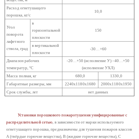
Расход огнетушащего
10,0
порошка, кг/с
в
Угол
горизонтальной
150
поворота
плоскости
лафетного
в вертикальной
ствола, град
-30…+60
плоскости
Диапазон рабочих
-20…+50 (исполнение У)
–40…+50
температур, °С
(исполнение УХЛ)
Масса полная, кг
680,0
1330,0
Габаритные размеры, мм
2240х1180х1680
2000х1180х1950
Срок службы, лет
нет данных
Установки порошкового пожаротушения унифицированные с
распределительной сетью
, в зависимости от марки используемого
огнетушащего порошка, предназначены для тушения пожаров классов
А (твёрдые горючие вещества), В (жидкие горючие вещества), С