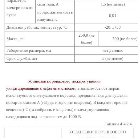
Параметры
сила тока, А
1,5 (не менее)
электрического
продолжительность
пуска
0,01
импульса, с
Диапазон рабочих температур, °С
-20…+50
250,0 (не
Масса, кг
700 (не более)
более)
Габаритные размеры, мм
нет данных
Срок службы, лет
5 (не менее)
Установки порошкового пожаротушения
унифицированные с лафетным стволом
, в зависимости от марки
используемого огнетушащего порошка, предназначены для тушения
пожаров классов А (твёрдые горючие вещества), В (жидкие горючие
вещества), С (газообразные вещества) и электроустановок,
находящихся под напряжением до 1000 В.
Таблица 4.4.2.4
УСТАНОВКИ ПОРОШКОВОГО