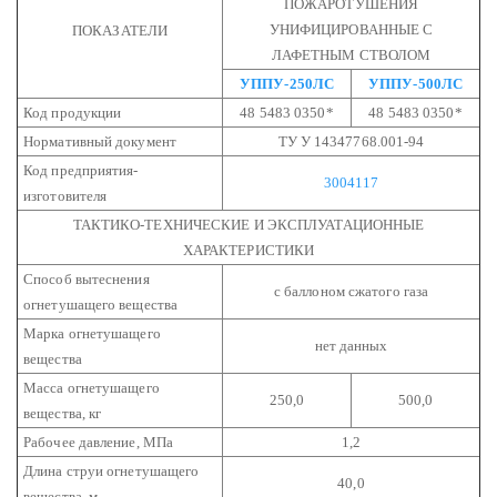
ПОЖАРОТУШЕНИЯ
УНИФИЦИРОВАННЫЕ С
ПОКАЗАТЕЛИ
ЛАФЕТНЫМ СТВОЛОМ
УППУ-250ЛС
УППУ-500ЛС
Код продукции
48 5483 0350*
48 5483 0350*
Нормативный документ
ТУ У 14347768.001-94
Код предприятия-
3004117
изготовителя
ТАКТИКО-ТЕХНИЧЕСКИЕ И ЭКСПЛУАТАЦИОННЫЕ
ХАРАКТЕРИСТИКИ
Способ вытеснения
с баллоном сжатого газа
огнетушащего вещества
Марка огнетушащего
нет данных
вещества
Масса огнетушащего
250,0
500,0
вещества, кг
Рабочее давление, МПа
1,2
Длина струи огнетушащего
40,0
вещества, м