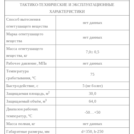
ТАКТИКО-ТЕХНИЧЕСКИЕ И ЭКСПЛУАТАЦИОННЫЕ
ХАРАКТЕРИСТИКИ
Способ вытеснения
нет данных
огнетушащего вещества
Марка огнетушащего
нет данных
вещества
Масса огнетушащего
7,0± 0,5
вещества, кг
Рабочее давление, МПа
нет данных
Температура
75
срабатывания, °С
Быстродействие, с
5 (не более)
2
Защищаемая площадь, м
30,0
3
Защищаемый объём, м
64,0
Диапазон рабочих
-50…+50
температур, °С
Масса полная, кг
нет данных
Габаритные размеры, мм
d=350, h-250