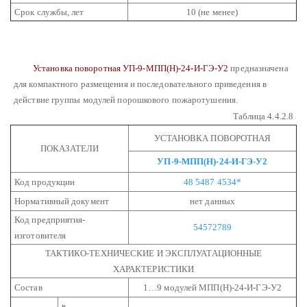
Срок службы, лет
10 (не менее)
Установка поворотная УП-9-МПП(Н)-24-И-ГЭ-У2
предназначена
для компактного размещения и последовательного приведения в
действие группы модулей порошкового пожаротушения.
Таблица 4.4.2.8
УСТАНОВКА ПОВОРОТНАЯ
ПОКАЗАТЕЛИ
УП-9-МПП(Н)-24-И-ГЭ-У2
Код продукции
48 5487 4534*
Нормативный документ
нет данных
Код предприятия-
54572789
изготовителя
ТАКТИКО-ТЕХНИЧЕСКИЕ И ЭКСПЛУАТАЦИОННЫЕ
ХАРАКТЕРИСТИКИ
Состав
1…9 модулей МПП(Н)-24-И-ГЭ-У2
в