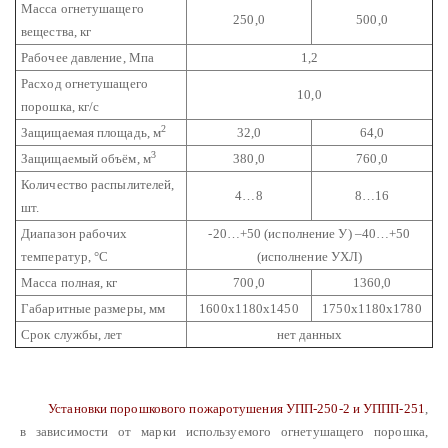
Масса огнетушащего
250,0
500,0
вещества, кг
Рабочее давление, Мпа
1,2
Расход огнетушащего
10,0
порошка, кг/с
2
Защищаемая площадь, м
32,0
64,0
3
Защищаемый объём, м
380,0
760,0
Количество распылителей,
4…8
8…16
шт.
Диапазон рабочих
-20…+50 (исполнение У)
–40…+50
температур, °С
(исполнение УХЛ)
Масса полная, кг
700,0
1360,0
Габаритные размеры, мм
1600х1180х1450
1750х1180х1780
Срок службы, лет
нет данных
Установки порошкового пожаротушения УПП-250-2 и УППП-251
,
в зависимости от марки используемого огнетушащего порошка,