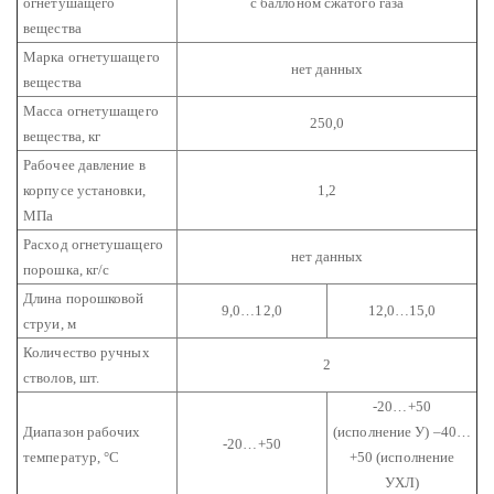
огнетушащего
с баллоном сжатого газа
вещества
Марка огнетушащего
нет данных
вещества
Масса огнетушащего
250,0
вещества, кг
Рабочее давление в
корпусе установки,
1,2
МПа
Расход огнетушащего
нет данных
порошка, кг/с
Длина порошковой
9,0…12,0
12,0…15,0
струи, м
Количество ручных
2
стволов, шт.
-20…+50
Диапазон рабочих
(исполнение У)
–40…
-20…+50
температур, °С
+50 (исполнение
УХЛ)