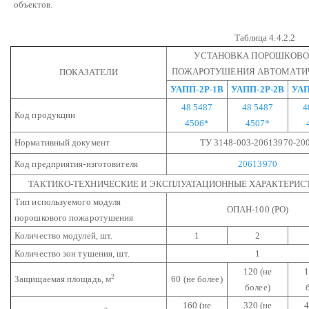
объектов.
Таблица 4.4.2.2
УСТАНОВКА ПОРОШКОВ
ПОЖАРОТУШЕНИЯ АВТОМАТИ
ПОКАЗАТЕЛИ
УАПП-2Р-1В
УАПП-2Р-2В
УАП
48 5487
48 5487
4
Код продукции
4506*
4507*
Нормативный документ
ТУ 3148-003-20613970-20
Код предприятия-изготовителя
20613970
ТАКТИКО-ТЕХНИЧЕСКИЕ И ЭКСПЛУАТАЦИОННЫЕ ХАРАКТЕРИС
Тип используемого модуля
ОПАН-100 (РО)
порошкового пожаротушения
Количество модулей, шт.
1
2
Количество зон тушения, шт.
1
120 (не
1
2
Защищаемая площадь, м
60 (не более)
более)
160 (не
320 (не
4