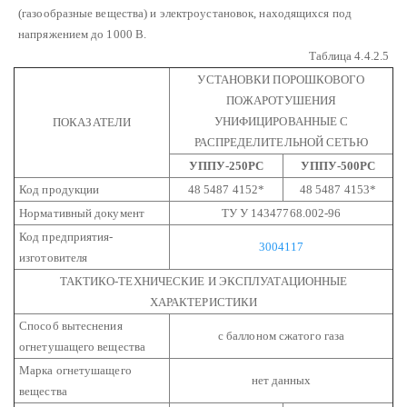
(газообразные вещества) и электроустановок, находящихся под
напряжением до 1000 В.
Таблица 4.4.2.5
УСТАНОВКИ ПОРОШКОВОГО
ПОЖАРОТУШЕНИЯ
УНИФИЦИРОВАННЫЕ С
ПОКАЗАТЕЛИ
РАСПРЕДЕЛИТЕЛЬНОЙ СЕТЬЮ
УППУ-250РС
УППУ-500РС
Код продукции
48 5487 4152*
48 5487 4153*
Нормативный документ
ТУ У 14347768.002-96
Код предприятия-
3004117
изготовителя
ТАКТИКО-ТЕХНИЧЕСКИЕ И ЭКСПЛУАТАЦИОННЫЕ
ХАРАКТЕРИСТИКИ
Способ вытеснения
с баллоном сжатого газа
огнетушащего вещества
Марка огнетушащего
нет данных
вещества