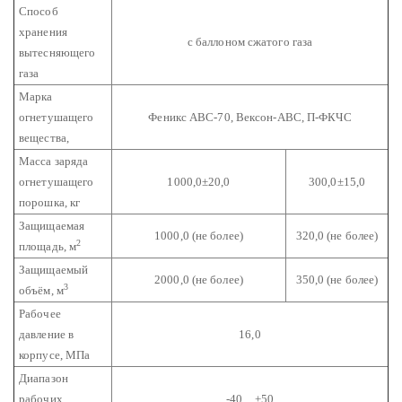
Способ
хранения
с баллоном сжатого газа
вытесняющего
газа
Марка
огнетушащего
Феникс АВС-70, Вексон-АВС, П-ФКЧС
вещества,
Масса заряда
огнетушащего
1000,0±20,0
300,0±15,0
порошка, кг
Защищаемая
1000,0 (не более)
320,0 (не более)
2
площадь, м
Защищаемый
2000,0 (не более)
350,0 (не более)
3
объём, м
Рабочее
давление в
16,0
корпусе, МПа
Диапазон
рабочих
-40…+50