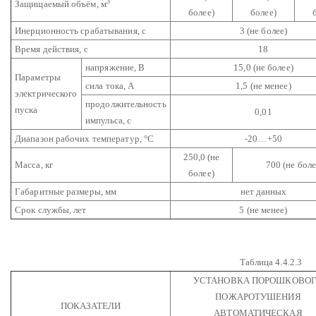
3
Защищаемый объём, м
более)
более)
Инерционность срабатывания, с
3 (не более)
Время действия, с
18
напряжение, В
15,0 (не более)
Параметры
сила тока, А
1,5 (не менее)
электрического
продолжительность
пуска
0,01
импульса, с
Диапазон рабочих температур, °С
-20…+50
250,0 (не
Масса, кг
700 (не боле
более)
Габаритные размеры, мм
нет данных
Срок службы, лет
5 (не менее)
Таблица 4.4.2.3
УСТАНОВКА ПОРОШКОВО
ПОЖАРОТУШЕНИЯ
ПОКАЗАТЕЛИ
АВТОМАТИЧЕСКАЯ