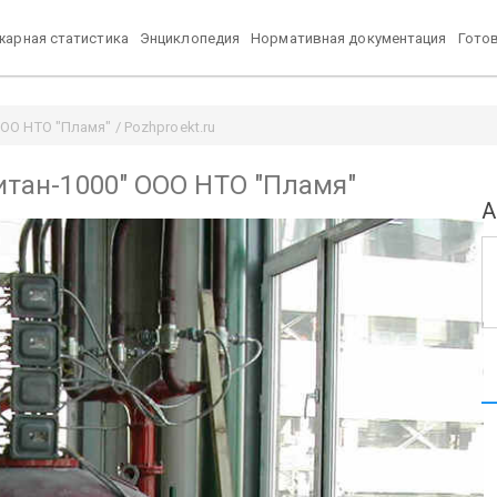
арная статистика
Энциклопедия
Нормативная документация
Гото
ООО НТО "Пламя" / Pozhproekt.ru
Титан-1000" ООО НТО "Пламя"
А