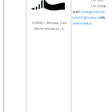
170-1051
170-1052
E-
mail
:
krilak@online.ru
krilak01@online.ru
URL:
109428, г. Москва,
2-ая
www.krilak.ru
Институтская ул., 6