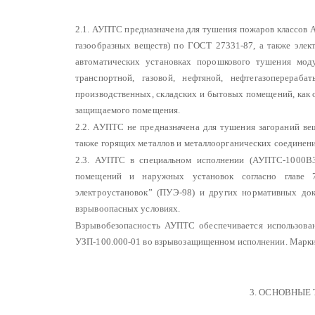
2.1. АУПТС предназначена для тушения пожаров классов А 
газообразных веществ) по
ГОСТ 27331-87, а также элек
автоматических установках порошкового тушения моду
транспортной, газовой, нефтяной, нефтегазоперера
производственных, складских и бытовых помещений, как 
защищаемого помещения.
2.2. АУПТС не предназначена для тушения загораний ве
также горящих металлов и металлоорганических соединени
2.3. АУПТС в специальном исполнении (АУПТС-1000ВЗ
помещений и наружных установок согласно главе 7
электроустановок” (ПУЭ-98) и других нормативных до
взрывоопасных условиях.
Взрывобезопасность АУПТС обеспечивается использован
УЗП-100.000-01 во взрывозащищенном исполнении. Марки
3. ОСНОВНЫЕ