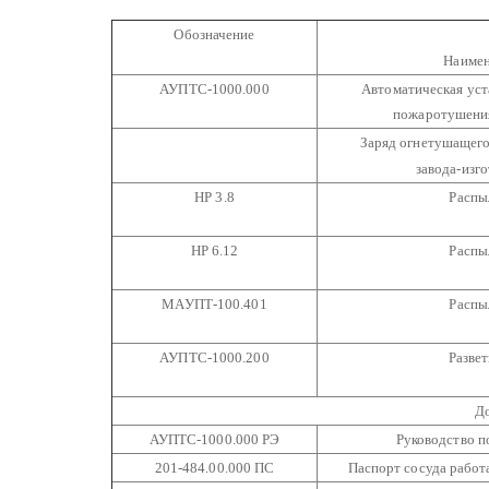
Обозначение
Наимен
АУПТС-1000.000
Автоматическая уст
пожаротушения
Заряд огнетушащего
завода-изго
НР 3.8
Распы
НР 6.12
Распы
МАУПТ-100.401
Распы
АУПТС-1000.200
Развет
Д
АУПТС-1000.000 РЭ
Руководство п
201-484.00.000 ПС
Паспорт сосуда работ