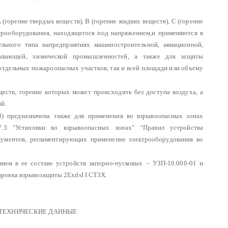
(горение твердых веществ), В (горение жидких веществ), С (горение
трооборудования, находящегося под напряжением,и применяются в
льного типа напредприятиях машиностроительной, авиационной,
батывающей, химической промышленностей, а также для защиты
отдельных пожароопасных участков, так и всей площади или объему
ществ, горение которых может происходить без доступа воздуха, а
й.
) предназначена также для применения во взрывоопасных зонах
.3 "Установки во взрывоопасных зонах" “Правил устройства
кументов, регламентирующих применение электрооборудования во
ием в ее составе устройств запорно-пусковых – УЗП-10.000-01 и
ровка взрывозащиты 2ExdsI I CT3X.
 ТЕХНИЧЕСКИЕ ДАННЫЕ