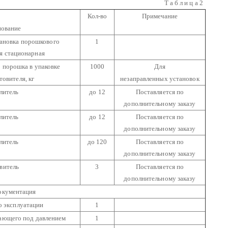
Т а б л и ц а 2
Кол-во
Примечание
ование
ановка порошкового
1
 стационарная
 порошка в упаковке
1000
Для
товителя, кг
незаправленных установок
литель
до 12
Поставляется по
дополнительному заказу
литель
до 12
Поставляется по
дополнительному заказу
литель
до 120
Поставляется по
дополнительному заказу
витель
3
Поставляется по
дополнительному заказу
окументация
о эксплуатации
1
ающего под давлением
1