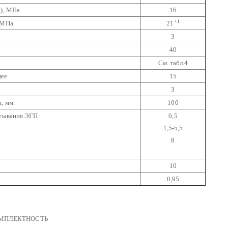
б), МПа
16
+1
, МПа
21
3
40
См. табл.4
лее
15
3
, мм.
100
атывания ЭГП:
0,5
1,5-5,5
8
10
0,95
ОМПЛЕКТНОСТЬ