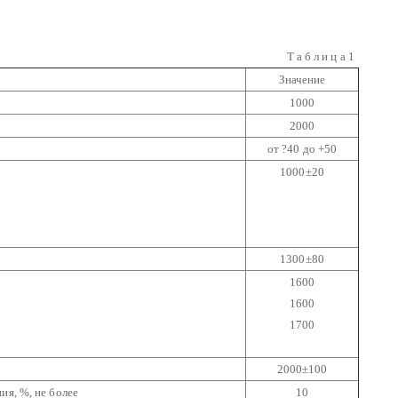
Т а б л и ц а 1
Значение
1000
2000
от ?40 до +50
1000±20
1300±80
1600
1600
1700
2000±100
ия, %, не более
10