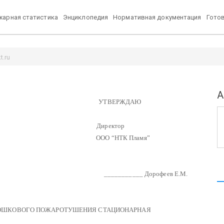
арная статистика
Энциклопедия
Нормативная документация
Гото
t.ru
А
ЕРЖДАЮ
ектор
ТК Пламя”
 Дорофеев Е.М.
ОШКОВОГО ПОЖАРОТУШЕНИЯ СТАЦИОНАРНАЯ