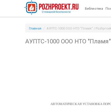
Библиотека
Пож
Главная
АУПТС-1000 ООО НТО "Пламя" / Pozhproek
АУПТС-1000 ООО НТО "Пламя"
УТВ
Дир
ООО “Н
___________
АВТОМАТИЧЕСКАЯ УСТАНОВКА ПОР