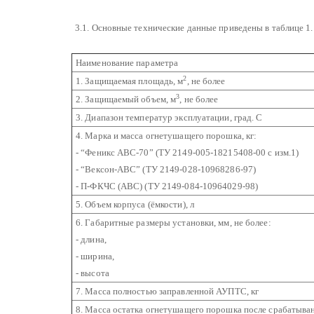
3.1. Основные технические данные приведены в таблице 1.
Наименование параметра
2
1. Защищаемая площадь, м
, не более
3
2. Защищаемый объем, м
, не более
3. Диапазон температур эксплуатации, град. С
4. Марка и масса огнетушащего порошка, кг:
- “Феникс АВС-70” (ТУ 2149-005-18215408-00 с изм.1)
- “Вексон-АВС” (ТУ 2149-028-10968286-97)
- П-ФКЧС (АВС) (ТУ 2149-084-10964029-98)
5. Объем корпуса (ёмкости), л
6. Габаритные размеры установки, мм, не более:
- длина,
- ширина,
- высота
7. Масса полностью заправленной АУПТС, кг
8. Масса остатка огнетушащего порошка после срабатыван