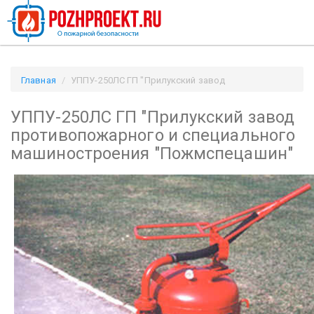
Главная
УППУ-250ЛС ГП "Прилукский завод
противопожарного и специального машиностроения
УППУ-250ЛС ГП "Прилукский завод
"Пожмспецашин" / Pozhproekt.ru
противопожарного и специального
машиностроения "Пожмспецашин"