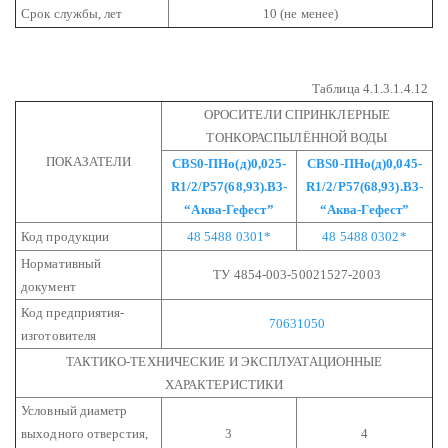
Срок службы, лет
10 (не менее)
Таблица 4.1.3.1.4.12
ОРОСИТЕЛИ СПРИНКЛЕРНЫЕ
ТОНКОРАСПЫЛЁННОЙ ВОДЫ
ПОКАЗАТЕЛИ
СВS0-ПНо(д)0,025-
СВS0-ПНо(д)0,045-
R1/2/Р57(68,93).В3-
R1/2/Р57(68,93).В3-
“Аква-Гефест”
“Аква-Гефест”
Код продукции
48 5488 0301*
48 5488 0302*
Нормативный
ТУ 4854-003-50021527-2003
документ
Код предприятия-
70631050
изготовителя
ТАКТИКО-ТЕХНИЧЕСКИЕ И ЭКСПЛУАТАЦИОННЫЕ
ХАРАКТЕРИСТИКИ
Условный диаметр
выходного отверстия,
3
4