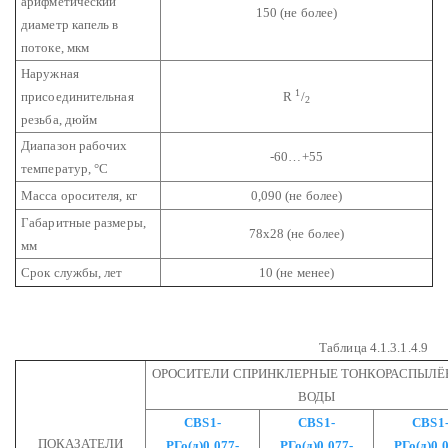
арифметический
150 (не более)
диаметр капель в
потоке, мкм
Наружная
1
присоединительная
R
/
2
резьба, дюйм
Диапазон рабочих
-60…+55
температур, °С
Масса оросителя, кг
0,090 (не более)
Габаритные размеры,
78х28 (не более)
мм
Срок службы, лет
10 (не менее)
Таблица 4.1.3.1.4.9
ОРОСИТЕЛИ СПРИНКЛЕРНЫЕ ТОНКОРАСПЫЛЁ
ВОДЫ
СВS1-
СВS1-
СВS1
ПОКАЗАТЕЛИ
РГо(д)0,077-
РГо(д)0,077-
РГо(д)0,