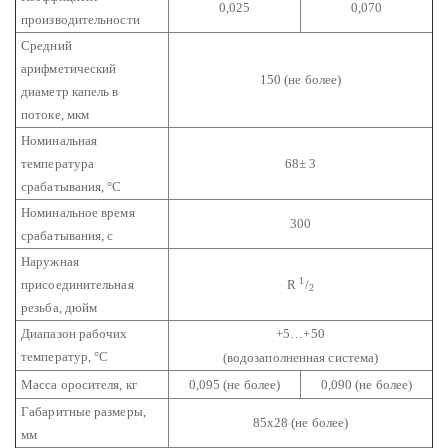
0,025
0,070
производительности
Средний
арифметический
150 (не более)
диаметр капель в
потоке, мкм
Номинальная
температура
68± 3
срабатывания, °С
Номинальное время
300
срабатывания, с
Наружная
1
присоединительная
R
/
2
резьба, дюйм
Диапазон рабочих
+5…+50
температур, °С
(водозаполненная система)
Масса оросителя, кг
0,095 (не более)
0,090 (не более)
Габаритные размеры,
85х28 (не более)
мм