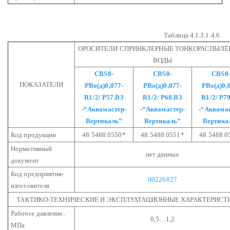
Таблица 4.1.3.1.4.6
ОРОСИТЕЛИ СПРИНКЛЕРНЫЕ ТОНКОРАСПЫЛЁ
ВОДЫ
СВS0-
СВS0-
СВS0
ПОКАЗАТЕЛИ
РВо(д)0,077-
РВо(д)0,077-
РВо(д)0,
R1/2/
Р57.В3
R1/2/
Р68.В3
R1/2/
Р79
-“Аквамастер-
-“Аквамастер-
-“Аквамас
Вертикаль”
Вертикаль”
Вертика
Код продукции
48 5488 0550*
48 5488 0551*
48 5488 0
Нормативный
нет данных
документ
Код предприятия-
00226827
изготовителя
ТАКТИКО-ТЕХНИЧЕСКИЕ И ЭКСПЛУАТАЦИОННЫЕ ХАРАКТЕРИСТ
Рабочее давление,
0,5…1,2
МПа