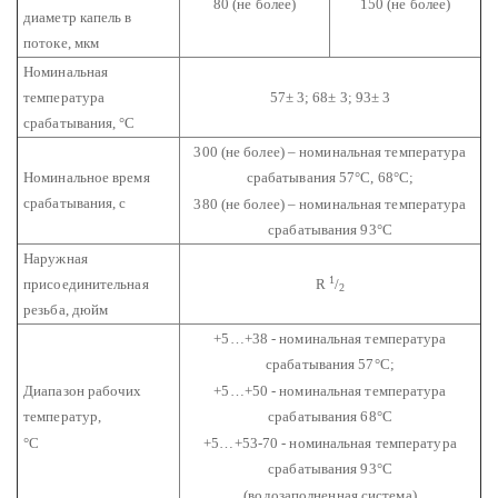
80 (не более)
150 (не более)
диаметр капель в
потоке, мкм
Номинальная
температура
57± 3; 68± 3; 93± 3
срабатывания, °С
300 (не более) – номинальная температура
Номинальное время
срабатывания 57°С, 68°С;
срабатывания, с
380 (не более) – номинальная температура
срабатывания 93°С
Наружная
1
присоединительная
R
/
2
резьба, дюйм
+5…+38 - номинальная температура
срабатывания 57°С;
Диапазон рабочих
+5…+50 - номинальная температура
температур,
срабатывания 68°С
°С
+5…+53-70 - номинальная температура
срабатывания 93°С
(водозаполненная система)