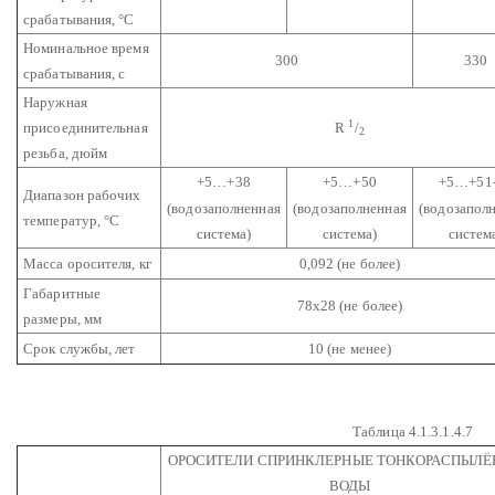
срабатывания, °С
Номинальное время
300
330
срабатывания, с
Наружная
1
присоединительная
R
/
2
резьба, дюйм
+5…+38
+5…+50
+5…+51
Диапазон рабочих
(водозаполненная
(водозаполненная
(водозапол
температур, °С
система)
система)
систем
Масса оросителя, кг
0,092 (не более)
Габаритные
78х28 (не более)
размеры, мм
Срок службы, лет
10 (не менее)
Таблица 4.1.3.1.4.7
ОРОСИТЕЛИ СПРИНКЛЕРНЫЕ ТОНКОРАСПЫЛЁ
ВОДЫ