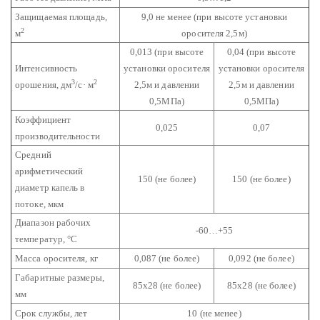
Защищаемая площадь,
9,0 не менее
(при высоте установки
2
м
оросителя 2,5м)
0,013
(при высоте
0,04
(при высоте
Интенсивность
установки оросителя
установки оросителя
3
2
орошения, дм
/с· м
2,5м и давлении
2,5м и давлении
0,5МПа)
0,5МПа)
Коэффициент
0,025
0,07
производительности
Средний
арифметический
150 (не более)
150 (не более)
диаметр капель в
потоке, мкм
Диапазон рабочих
-60…+55
температур, °С
Масса оросителя, кг
0,087 (не более)
0,092 (не более)
Габаритные размеры,
85х28 (не более)
85х28 (не более)
мм
Срок службы, лет
10 (не менее)