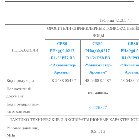
Таблица 4.1.3.1.4.4
ОРОСИТЕЛИ СПРИНКЛЕРНЫЕ ТОНКОРАСПЫЛЁ
ВОДЫ
СВS0-
СВS0-
СВS0
ПОКАЗАТЕЛИ
РНо(д)0,0217-
РНо(д)0,0217-
РНо(д)0,0
R1/2/
Р57.В3
R1/2/
Р68.В3
R1/2/
Р93
-“Аквамастер-
-“Аквамастер-
-“Аквамас
Арсенал”
Арсенал”
Арсена
Код продукции
48 5488 0547*
48 5488 0548*
48 5488 0
Нормативный
нет данных
документ
Код предприятия-
00226827
изготовителя
ТАКТИКО-ТЕХНИЧЕСКИЕ И ЭКСПЛУАТАЦИОННЫЕ ХАРАКТЕРИСТ
Рабочее давление,
0,5…1,2
МПа