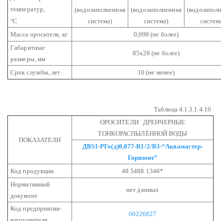
температур,
(водозаполненная
(водозаполненная
(водозапол
°С
система)
система)
систем
Масса оросителя, кг
0,098 (не более)
Габаритные
85х28 (не более)
размеры, мм
Срок службы, лет
10 (не менее)
Таблица 4.1.3.1.4.10
ОРОСИТЕЛИ ДРЕНЧЕРНЫЕ
ТОНКОРАСПЫЛЁННОЙ ВОДЫ
ПОКАЗАТЕЛИ
ДВS1-РГо(д)0,077-R1/2/В3-“Аквамастер-
Горизонт”
Код продукции
48 5488 1346*
Нормативный
нет данных
документ
Код предприятия-
00226827
изготовителя