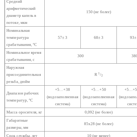
Средний
арифметический
150 (не более)
диаметр капель в
потоке, мкм
Номинальная
температура
57± 3
68± 3
93±
срабатывания, °С
Номинальное время
300
38
срабатывания, с
Наружная
1
присоединительная
R
/
2
резьба, дюйм
+5…+38
+5…+50
+5…+5
Диапазон рабочих
(водозаполненная
(водозаполненная
(водозапо
температур, °С
система)
система)
систе
Масса оросителя, кг
0,092 (не более)
Габаритные
85х28 (не более)
размеры, мм
Срок службы, лет
10 (не менее)