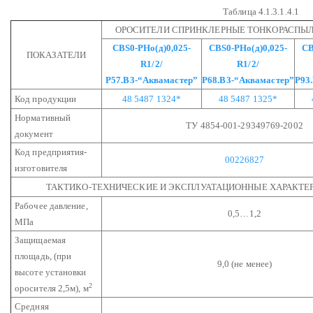
Таблица 4.1.3.1.4.1
ОРОСИТЕЛИ СПРИНКЛЕРНЫЕ ТОНКОРАСПЫ
СВS0-РНо(д)0,025-
СВS0-РНо(д)0,025-
СВ
ПОКАЗАТЕЛИ
R1/2/
R1/2/
Р57.В3-“Аквамастер”
Р68.В3-“Аквамастер”
Р93
Код продукции
48 5487 1324*
48 5487 1325*
Нормативный
ТУ 4854-001-29349769-2002
документ
Код предприятия-
00226827
изготовителя
ТАКТИКО-ТЕХНИЧЕСКИЕ И ЭКСПЛУАТАЦИОННЫЕ ХАРАКТЕ
Рабочее давление,
0,5…1,2
МПа
Защищаемая
площадь,
(при
9,0 (не менее)
высоте установки
2
оросителя 2,5м), м
Средняя