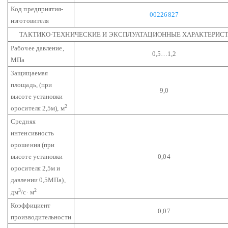
Код предприятия-
00226827
изготовителя
ТАКТИКО-ТЕХНИЧЕСКИЕ И ЭКСПЛУАТАЦИОННЫЕ ХАРАКТЕРИС
Рабочее давление,
0,5…1,2
МПа
Защищаемая
площадь,
(при
9,0
высоте установки
2
оросителя 2,5м), м
Средняя
интенсивность
орошения (при
высоте установки
0,04
оросителя 2,5м и
давлении 0,5МПа),
3
2
дм
/с· м
Коэффициент
0,07
производительности