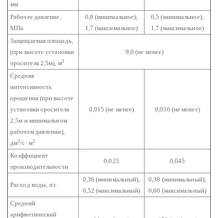
мм
Рабочее давление,
0,8 (минимальное);
0,5 (минимальное);
МПа
1,7 (максимальное)
1,7 (максимальное)
Защищаемая площадь,
(при высоте установки
9,0 (не менее)
2
оросителя 2,5м), м
Средняя
интенсивность
орошения (при высоте
установки оросителя
0,015 (не менее)
0,030 (не менее)
2,5м и минимальном
рабочем давлении),
3
2
дм
/с· м
Коэффициент
0,025
0,045
производительности
0,36 (минимальный);
0,38 (минимальный);
Расход воды, л/с
0,52 (максимальный)
0,60 (максимальный)
Средний
арифметический