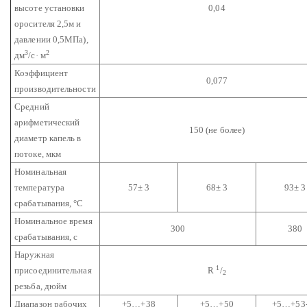
высоте установки
0,04
оросителя 2,5м и
давлении 0,5МПа),
3
2
дм
/с· м
Коэффициент
0,077
производительности
Средний
арифметический
150 (не более)
диаметр капель в
потоке, мкм
Номинальная
температура
57± 3
68± 3
93± 3
срабатывания, °С
Номинальное время
300
380
срабатывания, с
Наружная
1
присоединительная
R
/
2
резьба, дюйм
Диапазон рабочих
+5…+38
+5…+50
+5…+53