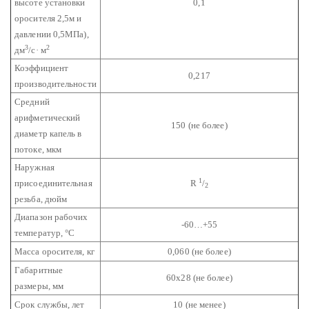
высоте установки
0,1
оросителя 2,5м и
давлении 0,5МПа),
3
2
дм
/с· м
Коэффициент
0,217
производительности
Средний
арифметический
150 (не более)
диаметр капель в
потоке, мкм
Наружная
1
присоединительная
R
/
2
резьба, дюйм
Диапазон рабочих
-60…+55
температур,
°С
Масса оросителя, кг
0,060 (не более)
Габаритные
60х28 (не более)
размеры, мм
Срок службы, лет
10 (не менее)