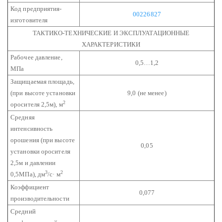
Код предприятия-
00226827
изготовителя
ТАКТИКО-ТЕХНИЧЕСКИЕ И ЭКСПЛУАТАЦИОННЫЕ
ХАРАКТЕРИСТИКИ
Рабочее давление,
0,5…1,2
МПа
Защищаемая площадь,
(при высоте установки
9,0 (не менее)
2
оросителя 2,5м), м
Средняя
интенсивность
орошения (при высоте
0,05
установки оросителя
2,5м и давлении
3
2
0,5МПа), дм
/с· м
Коэффициент
0,077
производительности
Средний