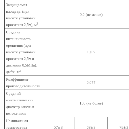
Защищаемая
площадь,
(при
9,0 (не менее)
высоте установки
2
оросителя 2,5м), м
Средняя
интенсивность
орошения (при
высоте установки
0,05
оросителя 2,5м и
давлении 0,5МПа),
3
2
дм
/с· м
Коэффициент
0,077
производительности
Средний
арифметический
150 (не более)
диаметр капель в
потоке, мкм
Номинальная
температура
57± 3
68± 3
79± 3