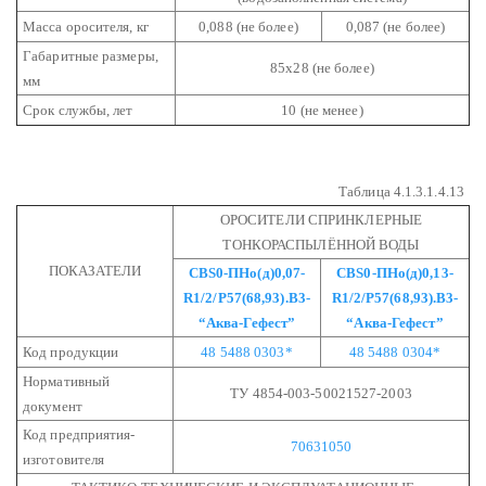
Масса оросителя, кг
0,088 (не более)
0,087 (не более)
Габаритные размеры,
85х28 (не более)
мм
Срок службы, лет
10 (не менее)
Таблица 4.1.3.1.4.13
ОРОСИТЕЛИ СПРИНКЛЕРНЫЕ
ТОНКОРАСПЫЛЁННОЙ ВОДЫ
ПОКАЗАТЕЛИ
СВS0-ПНо(д)0,07-
СВS0-ПНо(д)0,13-
R1/2/Р57(68,93).В3-
R1/2/Р57(68,93).В3-
“Аква-Гефест”
“Аква-Гефест”
Код продукции
48 5488 0303*
48 5488 0304*
Нормативный
ТУ 4854-003-50021527-2003
документ
Код предприятия-
70631050
изготовителя