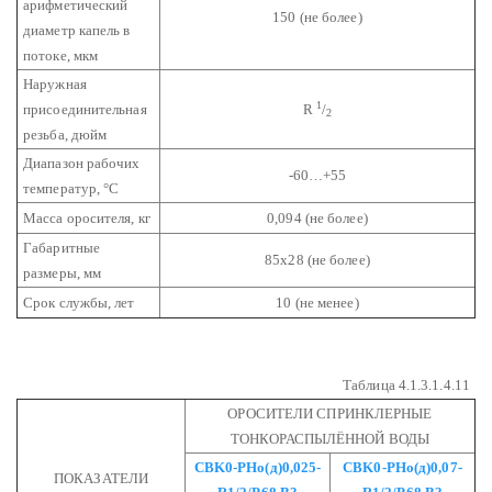
арифметический
150 (не более)
диаметр капель в
потоке, мкм
Наружная
1
присоединительная
R
/
2
резьба, дюйм
Диапазон рабочих
-60…+55
температур, °С
Масса оросителя, кг
0,094 (не более)
Габаритные
85х28 (не более)
размеры, мм
Срок службы, лет
10 (не менее)
Таблица 4.1.3.1.4.11
ОРОСИТЕЛИ СПРИНКЛЕРНЫЕ
ТОНКОРАСПЫЛЁННОЙ ВОДЫ
СВK0-РНо(д)0,025-
СВK0-РНо(д)0,07-
ПОКАЗАТЕЛИ