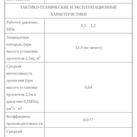
ТАКТИКО-ТЕХНИЧЕСКИЕ И ЭКСПЛУАТАЦИОННЫЕ
ХАРАКТЕРИСТИКИ
Рабочее давление,
0,5…1,2
МПа
Защищаемая
площадь,
(при
12,0 (не менее)
высоте установки
2
оросителя 2,5м), м
Средняя
интенсивность
орошения (при
высоте установки
0,04
оросителя 2,5м и
давлении 0,5МПа),
3
2
дм
/с· м
Коэффициент
0,077
производительности
Средний