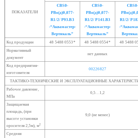
СВS0-
СВS0-
СВS0
ПОКАЗАТЕЛИ
РВо(д)0,077-
РВо(д)0,077-
РВо(д)0,
R1/2/
Р93.В3
R1/2/
Р141.В3
R1/2/
Р18
-“Аквамастер-
-“Аквамастер-
-“Аквамас
Вертикаль”
Вертикаль”
Вертика
Код продукции
48 5488 0553*
48 5488 0554*
48 5488 0
Нормативный
нет данных
документ
Код предприятия-
00226827
изготовителя
ТАКТИКО-ТЕХНИЧЕСКИЕ И ЭКСПЛУАТАЦИОННЫЕ ХАРАКТЕРИСТ
Рабочее давление,
0,5…1,2
МПа
Защищаемая
площадь,
(при
9,0 (не менее)
высоте установки
2
оросителя 2,5м), м
Средняя