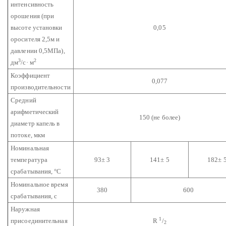
интенсивность
орошения (при
высоте установки
0,05
оросителя 2,5м и
давлении 0,5МПа),
3
2
дм
/с· м
Коэффициент
0,077
производительности
Средний
арифметический
150 (не более)
диаметр капель в
потоке, мкм
Номинальная
температура
93± 3
141± 5
182± 
срабатывания, °С
Номинальное время
380
600
срабатывания, с
Наружная
1
присоединительная
R
/
2