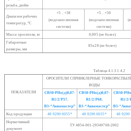
резьба, дюйм
+5…+38
+5…+50
Диапазон рабочих
(водозаполненная
(водозаполненная
(
температур, °С
система)
система)
Масса оросителя, кг
0,095 (не более)
Габаритные
85х28 (не более)
размеры, мм
Таблица 4.1.3.1.4.2
ОРОСИТЕЛИ СПРИНКЛЕРНЫЕ ТОНКОРАСПЫЛ
ВОДЫ
ПОКАЗАТЕЛИ
СВS0-РНо(д)0,07-
СВS0-РНо(д)0,07-
СВS0-РНо(
R1/2/Р57.
R1/2/Р68.
R1/2/
В3-“Аквамастер”
В3-“Аквамастер”
В3-“Аква
Код продукции
48 9290 0055*
48 9290 0035*
48 9290
Нормативный
ТУ 4854-001-29349769-2002
документ