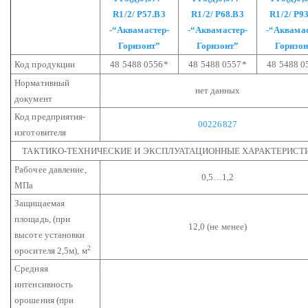
R1/2/
Р57.В3
R1/2/
Р68.В3
R1/2/
Р93
-“Аквамастер-
-“Аквамастер-
-“Аквамас
Горизонт”
Горизонт”
Горизон
Код продукции
48 5488 0556*
48 5488 0557*
48 5488 0
Нормативный
нет данных
документ
Код предприятия-
00226827
изготовителя
ТАКТИКО-ТЕХНИЧЕСКИЕ И ЭКСПЛУАТАЦИОННЫЕ ХАРАКТЕРИСТ
Рабочее давление,
0,5…1,2
МПа
Защищаемая
площадь,
(при
12,0 (не менее)
высоте установки
2
оросителя 2,5м), м
Средняя
интенсивность
орошения (при