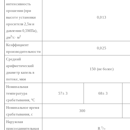
интенсивность
орошения (при
высоте установки
0,013
оросителя 2,5м и
давлении 0,5МПа),
3
2
дм
/с· м
Коэффициент
0,025
производительности
Средний
арифметический
150 (не более)
диаметр капель в
потоке, мкм
Номинальная
температура
57± 3
68± 3
срабатывания, °С
Номинальное время
300
срабатывания, с
Наружная
1
присоединительная
R
/
2