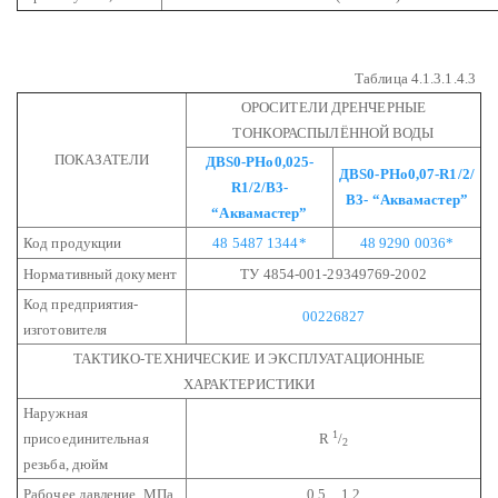
Таблица 4.1.3.1.4.3
ОРОСИТЕЛИ ДРЕНЧЕРНЫЕ
ТОНКОРАСПЫЛЁННОЙ ВОДЫ
ПОКАЗАТЕЛИ
ДВS0-РНо0,025-
ДВS0-РНо0,07-R1/2/
R1/2/В3-
В3-
“Аквамастер”
“Аквамастер”
Код продукции
48 5487 1344*
48 9290 0036*
Нормативный документ
ТУ 4854-001-29349769-2002
Код предприятия-
00226827
изготовителя
ТАКТИКО-ТЕХНИЧЕСКИЕ И ЭКСПЛУАТАЦИОННЫЕ
ХАРАКТЕРИСТИКИ
Наружная
1
присоединительная
R
/
2
резьба, дюйм
Рабочее давление, МПа
0,5…1,2