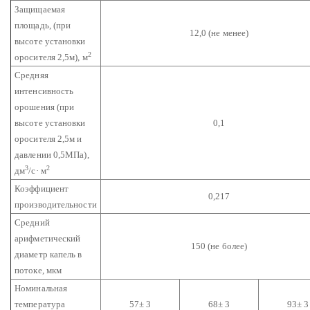
Защищаемая
площадь,
(при
12,0 (не менее)
высоте установки
2
оросителя 2,5м), м
Средняя
интенсивность
орошения (при
высоте установки
0,1
оросителя 2,5м и
давлении 0,5МПа),
3
2
дм
/с· м
Коэффициент
0,217
производительности
Средний
арифметический
150 (не более)
диаметр капель в
потоке, мкм
Номинальная
температура
57± 3
68± 3
93± 3