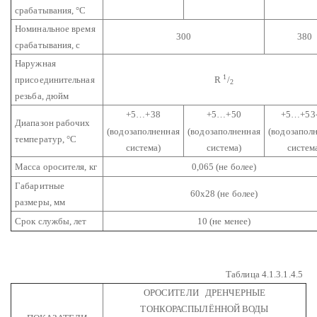
срабатывания, °С
Номинальное время
300
380
срабатывания, с
Наружная
1
присоединительная
R
/
2
резьба, дюйм
+5…+38
+5…+50
+5…+53
Диапазон рабочих
(водозаполненная
(водозаполненная
(водозапол
температур,
°С
система)
система)
систем
Масса оросителя, кг
0,065 (не более)
Габаритные
60х28 (не более)
размеры, мм
Срок службы, лет
10 (не менее)
Таблица 4.1.3.1.4.5
ОРОСИТЕЛИ ДРЕНЧЕРНЫЕ
ТОНКОРАСПЫЛЁННОЙ ВОДЫ