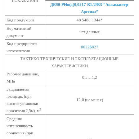
ПОКАЗАТЕЛИ
ДВS0-РНо(д)0,0217-R1/2/В3-“Аквамастер-
Арсенал”
Код продукции
48 5488 1344*
Нормативный
нет данных
документ
Код предприятия-
00226827
изготовителя
ТАКТИКО-ТЕХНИЧЕСКИЕ И ЭКСПЛУАТАЦИОННЫЕ
ХАРАКТЕРИСТИКИ
Рабочее давление,
0,5…1,2
МПа
Защищаемая
площадь,
(при
12,0 (не менее)
высоте установки
2
оросителя 2,5м), м
Средняя
интенсивность
орошения (при