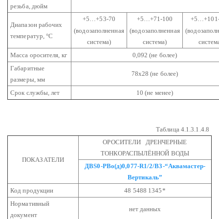
резьба, дюйм
+5…+53-70
+5…+71-100
+5…+101
Диапазон рабочих
(водозаполненная
(водозаполненная
(водозапол
температур, °С
система)
система)
систем
Масса оросителя, кг
0,092 (не более)
Габаритные
78х28 (не более)
размеры, мм
Срок службы, лет
10 (не менее)
Таблица 4.1.3.1.4.8
ОРОСИТЕЛИ ДРЕНЧЕРНЫЕ
ТОНКОРАСПЫЛЁННОЙ ВОДЫ
ПОКАЗАТЕЛИ
ДВS0-РВо(д)0,077-R1/2/В3-“Аквамастер-
Вертикаль”
Код продукции
48 5488 1345*
Нормативный
нет данных
документ