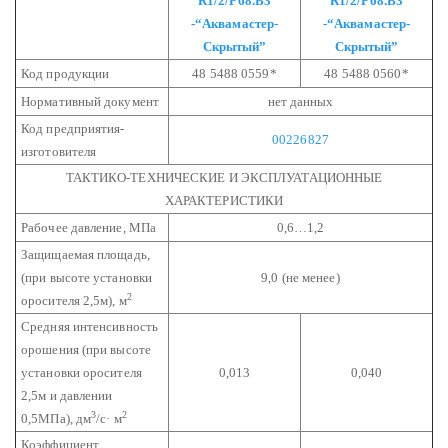
R1/2/Р68.В3
R1/2/Р68.В3
-“Аквамастер-
-“Аквамастер-
Скрытый”
Скрытый”
Код продукции
48 5488 0559*
48 5488 0560*
Нормативный документ
нет данных
Код предприятия-
00226827
изготовителя
ТАКТИКО-ТЕХНИЧЕСКИЕ И ЭКСПЛУАТАЦИОННЫЕ
ХАРАКТЕРИСТИКИ
Рабочее давление, МПа
0,6…1,2
Защищаемая площадь,
(при высоте установки
9,0 (не менее)
2
оросителя 2,5м), м
Средняя интенсивность
орошения (при высоте
установки оросителя
0,013
0,040
2,5м и давлении
3
2
0,5МПа), дм
/с· м
Коэффициент