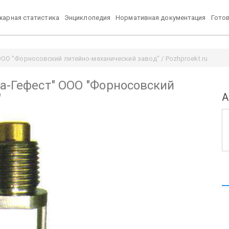
арная статистика
Энциклопедия
Нормативная документация
Гото
ООО "Форносовский литейно-механический завод" / Pozhproekt.ru
ва-Гефест" ООО "Форносовский
А
"