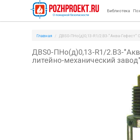
Библиотека
Пож
Главная
ДВS0-ПНо(д)0,13-R1/2.В3-"Аква-Гефест" 
ДВS0-ПНо(д)0,13-R1/2.В3-"Ак
литейно-механический завод