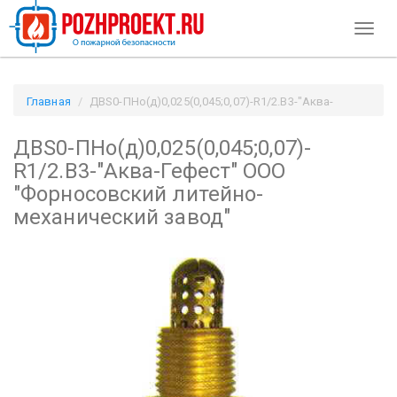
Toggl
naviga
Главная
ДВS0-ПНо(д)0,025(0,045;0,07)-R1/2.В3-"Аква-
Гефест" ООО "Форносовский литейно-механический завод" /
ДВS0-ПНо(д)0,025(0,045;0,07)-
Pozhproekt.ru
R1/2.В3-"Аква-Гефест" ООО
"Форносовский литейно-
механический завод"